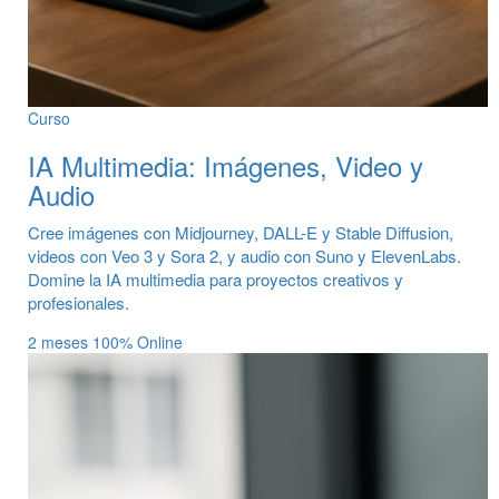
Curso
IA Multimedia: Imágenes, Video y
Audio
Cree imágenes con Midjourney, DALL-E y Stable Diffusion,
videos con Veo 3 y Sora 2, y audio con Suno y ElevenLabs.
Domine la IA multimedia para proyectos creativos y
profesionales.
2 meses
100% Online