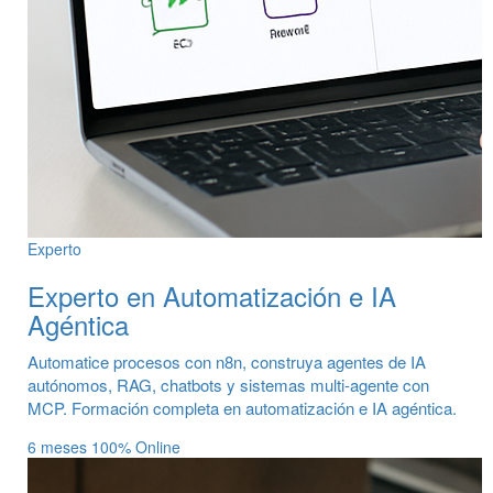
Experto
Experto en Automatización e IA
Agéntica
Automatice procesos con n8n, construya agentes de IA
autónomos, RAG, chatbots y sistemas multi-agente con
MCP. Formación completa en automatización e IA agéntica.
6 meses
100% Online