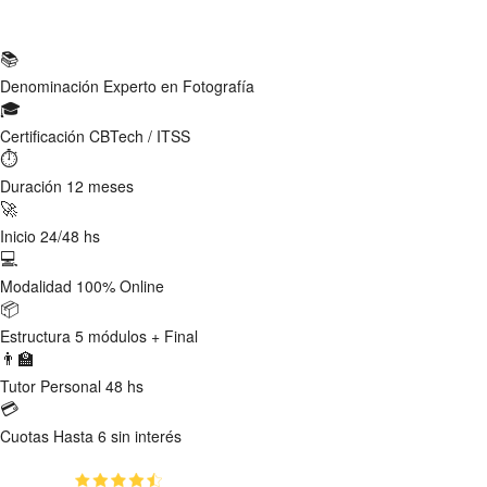
Ficha Técnica
📚
Denominación
Experto en Fotografía
🎓
Certificación
CBTech / ITSS
⏱
Duración
12 meses
🚀
Inicio
24/48 hs
💻
Modalidad
100% Online
📦
Estructura
5 módulos + Final
👨‍🏫
Tutor
Personal 48 hs
💳
Cuotas
Hasta 6 sin interés
(4.75)
👥
2020
estudiantes inscriptos