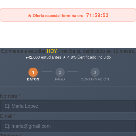
25% OFF
Envío gratis
71:59:52
🔥 Oferta especial termina en:
Comience a estudiar
HOY
y reciba su certificado en 12 meses.
+42.000
estudiantes
·
★ 4.8/5
·
Certificado incluido
1
2
3
PAGO
CONFIRMACIÓN
DATOS
Nombre *
Email *
Teléfono *