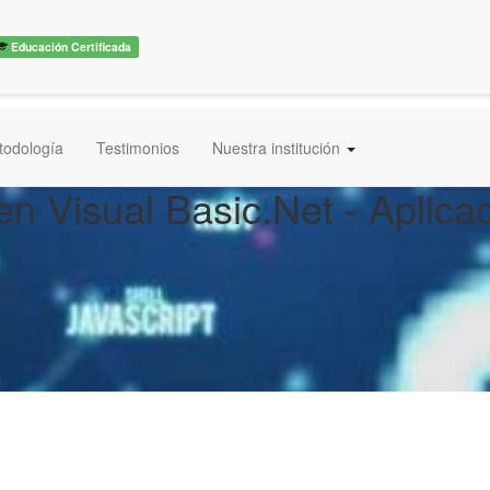
Educación Certificada
todología
Testimonios
Nuestra institución
n Visual Basic.Net - Aplica