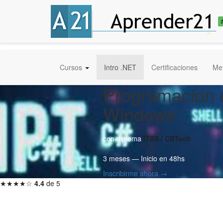
Cursos
Intro .NET
Certificaciones
Me
Programacion e
Windows
con diploma
ITSS / CBTech
3 meses — Inicio en 48hs
Inscribirme ahora →
★★★★☆
4.4
de 5