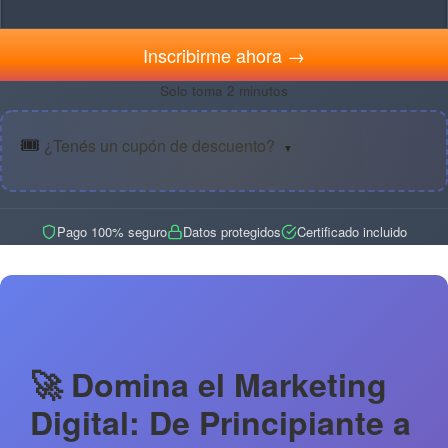
Inscribirme ahora →
Solo toma 2 minutos
🎟️
¿Tenés un cupón de descuento?
▼
Pago 100% seguro
Datos protegidos
Certificado incluido
🚀 Domina el Marketing
Digital: De Principiante a