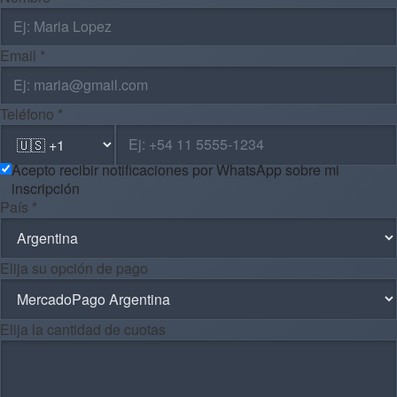
Email *
Teléfono *
Acepto recibir notificaciones por WhatsApp sobre mi
inscripción
País *
Elija su opción de pago
Elija la cantidad de cuotas