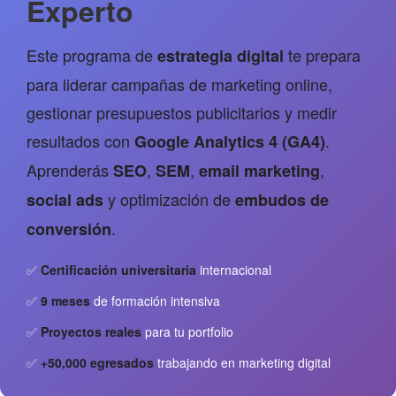
Experto
Este programa de
te prepara
estrategia digital
para liderar campañas de marketing online,
gestionar presupuestos publicitarios y medir
resultados con
.
Google Analytics 4 (GA4)
Aprenderás
,
,
,
SEO
SEM
email marketing
y optimización de
social ads
embudos de
.
conversión
✅
Certificación universitaria
internacional
✅
9 meses
de formación intensiva
✅
Proyectos reales
para tu portfolio
✅
+50,000 egresados
trabajando en marketing digital