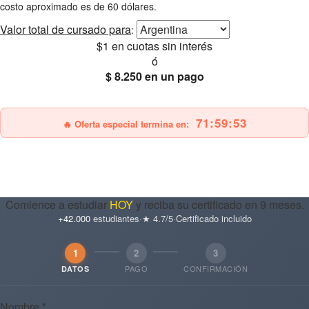
costo aproximado es de 60 dólares.
Valor total
de cursado para
:
$1
en cuotas sin interés
ó
$ 8.250
en un pago
25% OFF
Envío gratis
71:59:51
🔥 Oferta especial termina en:
Comience a estudiar
HOY
y reciba su certificado en 9 meses.
+42.000
estudiantes
·
★ 4.7/5
·
Certificado incluido
1
2
3
PAGO
CONFIRMACIÓN
DATOS
Nombre *