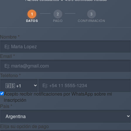
1
2
3
PAGO
CONFIRMACIÓN
DATOS
Nombre *
Email *
Teléfono *
Acepto recibir notificaciones por WhatsApp sobre mi
inscripción
País *
Elija su opción de pago