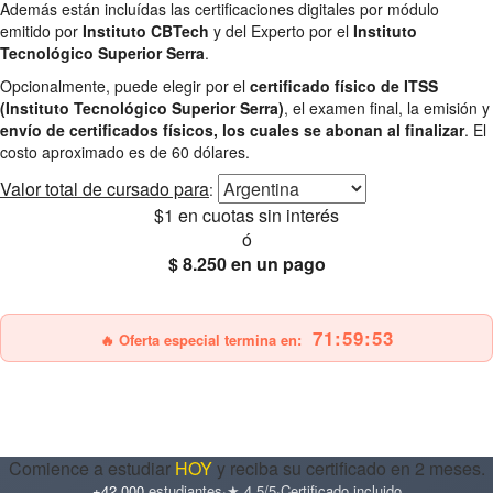
Además están incluídas las certificaciones digitales por módulo
emitido por
Instituto CBTech
y del Experto por el
Instituto
Tecnológico Superior Serra
.
Opcionalmente, puede elegir por el
certificado físico de ITSS
(Instituto Tecnológico Superior Serra)
, el examen final, la emisión y
envío de certificados físicos, los cuales se abonan al finalizar
. El
costo aproximado es de 60 dólares.
Valor total
de cursado para
:
$1
en cuotas sin interés
ó
$ 8.250
en un pago
25% OFF
Envío gratis
71:59:51
🔥 Oferta especial termina en:
Comience a estudiar
HOY
y reciba su certificado en 2 meses.
+42.000
estudiantes
·
★ 4.5/5
·
Certificado incluido