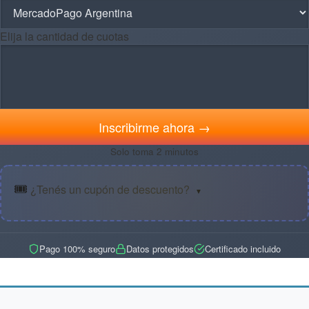
Elija la cantidad de cuotas
Inscribirme ahora →
Solo toma 2 minutos
🎟️
¿Tenés un cupón de descuento?
▼
Pago 100% seguro
Datos protegidos
Certificado incluido