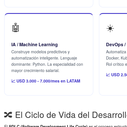
🤖
☀️
IA / Machine Learning
DevOps /
Construye modelos predictivos y
Automatiza 
automatización inteligente. Lenguaje
Docker, Ku
dominante: Python. La especialidad con
Rol crítico
mayor crecimiento salarial.
📈 USD 2.5
📈 USD 3.000 - 7.000/mes en LATAM
🔀 El Ciclo de Vida del Desarro
El
SDLC (Software Development Life Cycle)
es el proceso estruct