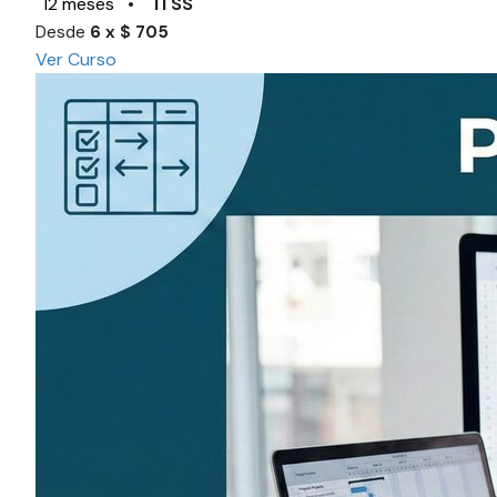
12 meses
•
ITSS
Desde
6 x $ 705
Ver Curso