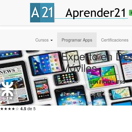
Cursos
Programar Apps
Certificaciones
Experto en Des
Móviles
Certificado por
UTN FRVM + ITSS
12 meses — Inicio en 48hs
Inscribirme ahora →
★★★★☆
4.5
de 5