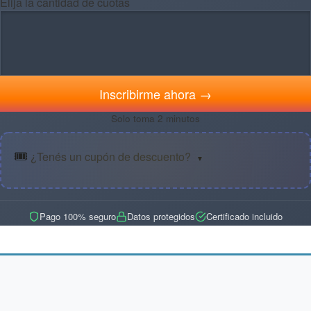
Elija la cantidad de cuotas
Inscribirme ahora →
Solo toma 2 minutos
🎟️
¿Tenés un cupón de descuento?
▼
Pago 100% seguro
Datos protegidos
Certificado incluido