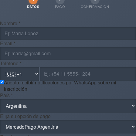
PAGO
CONFIRMACIÓN
DATOS
Nombre *
Email *
Teléfono *
Acepto recibir notificaciones por WhatsApp sobre mi
inscripción
País *
Elija su opción de pago