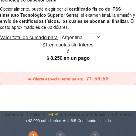
Opcionalmente, puede elegir por el
certificado físico de ITSS
(Instituto Tecnológico Superior Serra)
, el examen final, la emisión y
envío de certificados físicos, los cuales se abonan al finalizar
. El
costo aproximado es de 60 dólares.
Valor total
de cursado para
:
$1
en cuotas sin interés
ó
$ 8.250
en un pago
25% OFF
Envío gratis
71:59:51
🔥 Oferta especial termina en:
Comience a estudiar
HOY
y reciba su certificado en 3 meses.
+42.000
estudiantes
·
★ 4.8/5
·
Certificado incluido
1
2
3