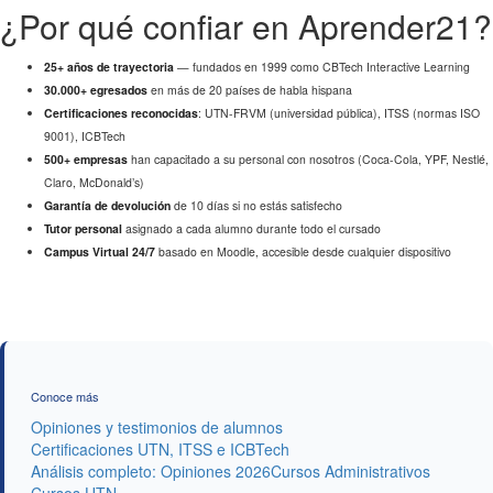
¿Por qué confiar en Aprender21?
25+ años de trayectoria
— fundados en 1999 como CBTech Interactive Learning
30.000+ egresados
en más de 20 países de habla hispana
Certificaciones reconocidas
: UTN-FRVM (universidad pública), ITSS (normas ISO
9001), ICBTech
500+ empresas
han capacitado a su personal con nosotros (Coca-Cola, YPF, Nestlé,
Claro, McDonald’s)
Garantía de devolución
de 10 días si no estás satisfecho
Tutor personal
asignado a cada alumno durante todo el cursado
Campus Virtual 24/7
basado en Moodle, accesible desde cualquier dispositivo
Conoce más
Opiniones y testimonios de alumnos
Certificaciones UTN, ITSS e ICBTech
Análisis completo: Opiniones 2026
Cursos Administrativos
Cursos UTN