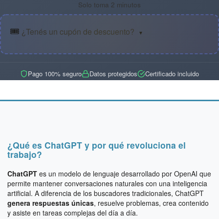
Solo toma 2 minutos
🎟️
¿Tenés un cupón de descuento?
▼
Pago 100% seguro
Datos protegidos
Certificado incluido
¿Qué es ChatGPT y por qué revoluciona el
trabajo?
ChatGPT
es un modelo de lenguaje desarrollado por OpenAI que
permite mantener conversaciones naturales con una inteligencia
artificial. A diferencia de los buscadores tradicionales, ChatGPT
genera respuestas únicas
, resuelve problemas, crea contenido
y asiste en tareas complejas del día a día.