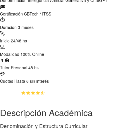
Denominación
Inteligencia Artificial Generativa y ChatGPT
🎓
Certificación
CBTech / ITSS
⏱
Duración
3 meses
🚀
Inicio
24/48 hs
💻
Modalidad
100% Online
👨‍🏫
Tutor
Personal 48 hs
💳
Cuotas
Hasta 6 sin interés
(4.8)
👥
1217
estudiantes inscriptos
Descripción Académica
Denominación y Estructura Curricular