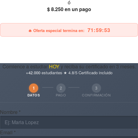
ó
$ 8.250
en un pago
25% OFF
Envío gratis
71:59:51
🔥 Oferta especial termina en:
Comience a estudiar
HOY
y reciba su certificado en 3 meses.
+42.000
estudiantes
·
★ 4.8/5
·
Certificado incluido
1
2
3
PAGO
CONFIRMACIÓN
DATOS
Nombre *
Email *