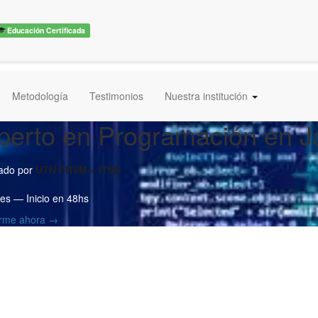
Educación Certificada
Metodología
Testimonios
Nuestra institución
perto en Programación en J
cado por
UTN FRVM + ITSS
es — Inicio en 48hs
birme ahora →