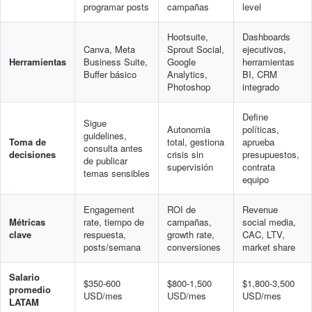
programar posts
campañas
level
Hootsuite,
Dashboards
Canva, Meta
Sprout Social,
ejecutivos,
Herramientas
Business Suite,
Google
herramientas
Buffer básico
Analytics,
BI, CRM
Photoshop
integrado
Define
Sigue
Autonomia
políticas,
guidelines,
Toma de
total, gestiona
aprueba
consulta antes
decisiones
crisis sin
presupuestos,
de publicar
supervisión
contrata
temas sensibles
equipo
Engagement
ROI de
Revenue
Métricas
rate, tiempo de
campañas,
social media,
clave
respuesta,
growth rate,
CAC, LTV,
posts/semana
conversiones
market share
Salario
$350-600
$800-1,500
$1,800-3,500
promedio
USD/mes
USD/mes
USD/mes
LATAM