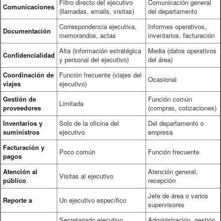
Filtro directo del ejecutivo
Comunicación general
Comunicaciones
(llamadas, emails, visitas)
del departamento
Correspondencia ejecutiva,
Informes operativos,
Documentación
memorandos, actas
inventarios, facturación
Alta (información estratégica
Media (datos operativos
Confidencialidad
y personal del ejecutivo)
del área)
Coordinación de
Función frecuente (viajes del
Ocasional
viajes
ejecutivo)
Gestión de
Función común
Limitada
proveedores
(compras, cotizaciones)
Inventarios y
Solo de la oficina del
Del departamento o
suministros
ejecutivo
empresa
Facturación y
Poco común
Función frecuente
pagos
Atención al
Atención general,
Visitas al ejecutivo
público
recepción
Jefe de área o varios
Reporte a
Un ejecutivo específico
supervisores
Secretariado ejecutivo,
Administración, gestión