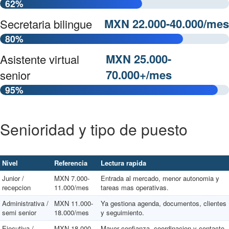
62%
MXN 22.000-40.000/mes
Secretaria bilingue
80%
MXN 25.000-
Asistente virtual
70.000+/mes
senior
95%
Senioridad y tipo de puesto
Nivel
Referencia
Lectura rapida
Junior /
MXN 7.000-
Entrada al mercado, menor autonomia y
recepcion
11.000/mes
tareas mas operativas.
Administrativa /
MXN 11.000-
Ya gestiona agenda, documentos, clientes
semi senior
18.000/mes
y seguimiento.
Ejecutiva /
MXN 18.000-
Mayor confianza, coordinacion y contacto