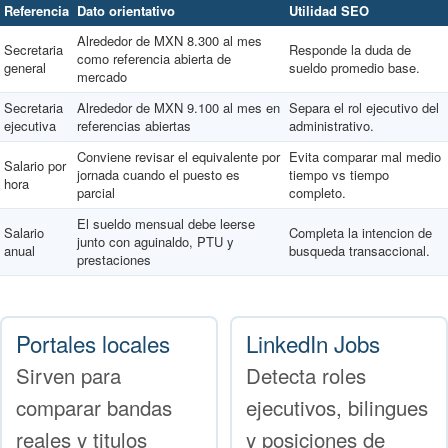
Referencia
Dato orientativo
Utilidad SEO
Alrededor de MXN 8.300 al mes
Secretaria
Responde la duda de
como referencia abierta de
general
sueldo promedio base.
mercado
Secretaria
Alrededor de MXN 9.100 al mes en
Separa el rol ejecutivo del
ejecutiva
referencias abiertas
administrativo.
Conviene revisar el equivalente por
Evita comparar mal medio
Salario por
jornada cuando el puesto es
tiempo vs tiempo
hora
parcial
completo.
El sueldo mensual debe leerse
Salario
Completa la intencion de
junto con aguinaldo, PTU y
anual
busqueda transaccional.
prestaciones
Portales locales
LinkedIn Jobs
Sirven para
Detecta roles
comparar bandas
ejecutivos, bilingues
reales y titulos
y posiciones de