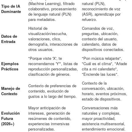
(Machine Learning), filtrado
natural (PLN),
Tipo de IA
colaborativo, procesamiento
reconocimiento de voz
Dominante
de lenguaje natural (PLN)
(ASR), aprendizaje por
para metadatos.
refuerzo.
Historial de
Comandos de voz,
visualización/escucha,
preguntas, ubicación,
Datos de
valoraciones, clics,
contexto del usuario,
Entrada
demografía, interacciones de
calendario, datos de
otros usuarios.
dispositivos conectados.
"Porque viste 'X', te
"Pon música relajante",
Ejemplos
recomendamos 'Y'", listas de
"Cuál es el clima", "Añade
Prácticos
reproducción personalizadas,
cita a mi calendario",
clasificación de géneros.
"Enciende las luces".
Contexto de la
Contexto de preferencias de
Manejo de
conversación, ubicación,
contenido, evolución de
Contexto
horario, eventos próximos,
gustos a lo largo del tiempo.
estado de dispositivos.
Mayor anticipación de
Conversaciones más
Evolución
intereses, generación de
naturales y complejas,
Futura
resúmenes de contenido,
mayor proactividad,
(2026+)
experiencias inmersivas
asistencia multisensorial,
personalizadas.
entendimiento emocional.