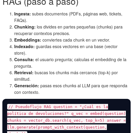
RAG (paso a paso)
Ingesta:
subes documentos (PDFs, páginas web, tickets,
FAQs).
Chunking:
los divides en partes pequeñas (chunks) para
recuperar contextos precisos.
Embeddings:
conviertes cada chunk en un vector.
Indexado:
guardas esos vectores en una base (vector
store).
Consulta:
el usuario pregunta; calculas el embedding de la
pregunta.
Retrieval:
buscas los chunks más cercanos (top-k) por
similitud.
Generación:
pasas esos chunks al LLM para que responda
con contexto.
// Pseudoflujo RAG question = "¿Cuál es la
política de devoluciones?" q_vec = embed(question)
chunks = vector_db.search(q_vec, top_k=5) answer =
llm.generate(prompt_with_context(question,