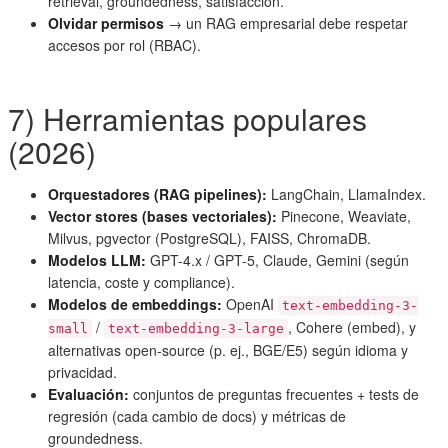
retrieval, groundedness, satisfacción.
Olvidar permisos
→ un RAG empresarial debe respetar
accesos por rol (RBAC).
7) Herramientas populares
(2026)
Orquestadores (RAG pipelines):
LangChain, LlamaIndex.
Vector stores (bases vectoriales):
Pinecone, Weaviate,
Milvus, pgvector (PostgreSQL), FAISS, ChromaDB.
Modelos LLM:
GPT-4.x / GPT-5, Claude, Gemini (según
latencia, coste y compliance).
Modelos de embeddings:
OpenAI
text-embedding-3-
/
, Cohere (embed), y
small
text-embedding-3-large
alternativas open-source (p. ej., BGE/E5) según idioma y
privacidad.
Evaluación:
conjuntos de preguntas frecuentes + tests de
regresión (cada cambio de docs) y métricas de
groundedness.