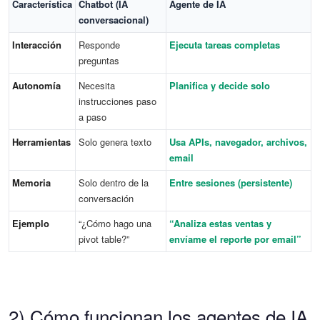
Característica
Chatbot (IA
Agente de IA
conversacional)
Interacción
Responde
Ejecuta tareas completas
preguntas
Autonomía
Necesita
Planifica y decide solo
instrucciones paso
a paso
Herramientas
Solo genera texto
Usa APIs, navegador, archivos,
email
Memoria
Solo dentro de la
Entre sesiones (persistente)
conversación
Ejemplo
“¿Cómo hago una
“Analiza estas ventas y
pivot table?”
envíame el reporte por email”
2) Cómo funcionan los agentes de IA