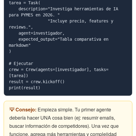
tarea = Task(

    description="Investiga herramientas de IA 
para PYMES en 2026. "

                "Incluye precio, features y 
reviews.",

    agent=investigador,

    expected_output="Tabla comparativa en 
markdown"

)

# Ejecutar

crew = Crew(agents=[investigador], tasks=
[tarea])

result = crew.kickoff()

print(result)
💡 Consejo:
Empieza simple. Tu primer agente
debería hacer UNA cosa bien (ej: resumir emails,
buscar información de competidores). Una vez que
funcione, agrega más herramientas y complejidad