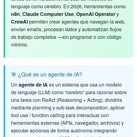
lenguaje como cerebro. En 2026, herramientas como
n8n
,
Claude Computer Use
,
OpenAI Operator
y
CrewAI
permiten crear agentes que navegan la web,
envían emails, procesan datos y automatizan flujos
de trabajo completos —sin programar o con código
mínimo.
🎯 ¿Qué es un agente de IA?
Un
agente de IA
es un sistema que usa un modelo
de lenguaje (LLM) como “cerebro” para razonar sobre
una tarea con ReAct (Reasoning + Acting), dividirla
mediante planning y sub-task decomposition, aplicar
tool use / function calling para interactuar con
herramientas externas (APIs, navegador, archivos) y
ejecutar acciones de forma autónoma integrando