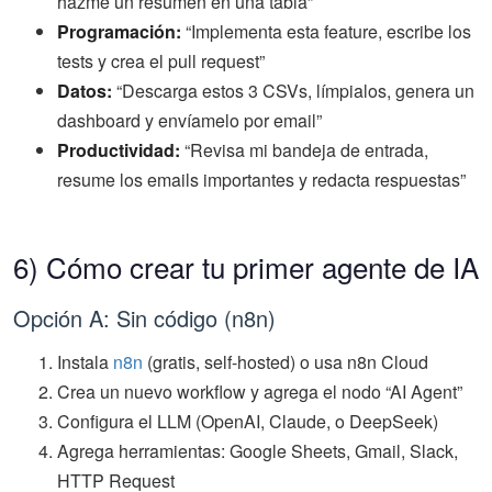
hazme un resumen en una tabla”
Programación:
“Implementa esta feature, escribe los
tests y crea el pull request”
Datos:
“Descarga estos 3 CSVs, límpialos, genera un
dashboard y envíamelo por email”
Productividad:
“Revisa mi bandeja de entrada,
resume los emails importantes y redacta respuestas”
6) Cómo crear tu primer agente de IA
Opción A: Sin código (n8n)
Instala
n8n
(gratis, self-hosted) o usa n8n Cloud
Crea un nuevo workflow y agrega el nodo “AI Agent”
Configura el LLM (OpenAI, Claude, o DeepSeek)
Agrega herramientas: Google Sheets, Gmail, Slack,
HTTP Request