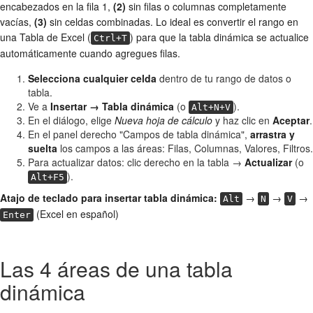
encabezados en la fila 1,
(2)
sin filas o columnas completamente
vacías,
(3)
sin celdas combinadas. Lo ideal es convertir el rango en
una Tabla de Excel (
) para que la tabla dinámica se actualice
Ctrl+T
automáticamente cuando agregues filas.
Selecciona cualquier celda
dentro de tu rango de datos o
tabla.
Ve a
Insertar → Tabla dinámica
(o
).
Alt+N+V
En el diálogo, elige
Nueva hoja de cálculo
y haz clic en
Aceptar
.
En el panel derecho "Campos de tabla dinámica",
arrastra y
suelta
los campos a las áreas: Filas, Columnas, Valores, Filtros.
Para actualizar datos: clic derecho en la tabla →
Actualizar
(o
).
Alt+F5
Atajo de teclado para insertar tabla dinámica:
→
→
→
Alt
N
V
(Excel en español)
Enter
Las 4 áreas de una tabla
dinámica