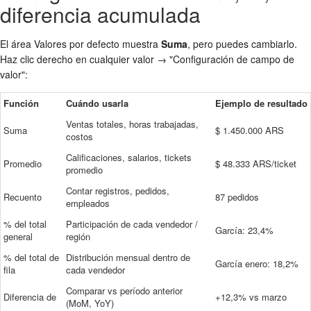
diferencia acumulada
El área Valores por defecto muestra
Suma
, pero puedes cambiarlo.
Haz clic derecho en cualquier valor → "Configuración de campo de
valor":
Función
Cuándo usarla
Ejemplo de resultado
Ventas totales, horas trabajadas,
Suma
$ 1.450.000 ARS
costos
Calificaciones, salarios, tickets
Promedio
$ 48.333 ARS/ticket
promedio
Contar registros, pedidos,
Recuento
87 pedidos
empleados
% del total
Participación de cada vendedor /
García: 23,4%
general
región
% del total de
Distribución mensual dentro de
García enero: 18,2%
fila
cada vendedor
Comparar vs período anterior
Diferencia de
+12,3% vs marzo
(MoM, YoY)