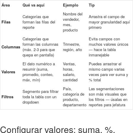
Área
Qué va aquí
Ejemplo
Tip
Nombre del
Categorías que
Arrastra el campo de
vendedor,
Filas
forman las filas del
mayor granularidad aquí
mes,
reporte
primero
producto
Categorías que
Evita campos con
forman las columnas
Trimestre,
muchos valores únicos
Columnas
(máx. 2-3 para que
región, año
— hace la tabla
quepa en pantalla)
inmanejable
El dato numérico a
Ventas,
Puedes arrastrar el
resumir (suma,
horas,
mismo campo varias
Valores
promedio, conteo,
salario,
veces para ver suma y
máx, mín)
cantidad
% total
País,
Las segmentaciones
Segmento para filtrar
categoría de
son más visuales que
Filtros
toda la tabla con un
producto,
los filtros — úsalas en
dropdown
departamento
reportes para jefatura
Configurar valores: suma, %,