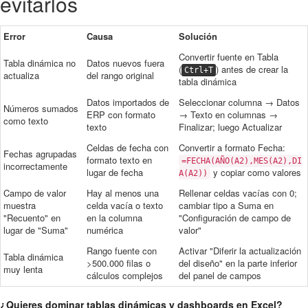
evitarlos
Error
Causa
Solución
Convertir fuente en Tabla
Tabla dinámica no
Datos nuevos fuera
(
) antes de crear la
Ctrl+T
actualiza
del rango original
tabla dinámica
Datos importados de
Seleccionar columna → Datos
Números sumados
ERP con formato
→ Texto en columnas →
como texto
texto
Finalizar; luego Actualizar
Celdas de fecha con
Convertir a formato Fecha:
Fechas agrupadas
formato texto en
=FECHA(AÑO(A2),MES(A2),DI
incorrectamente
lugar de fecha
y copiar como valores
A(A2))
Campo de valor
Hay al menos una
Rellenar celdas vacías con 0;
muestra
celda vacía o texto
cambiar tipo a Suma en
"Recuento" en
en la columna
"Configuración de campo de
lugar de "Suma"
numérica
valor"
Rango fuente con
Activar "Diferir la actualización
Tabla dinámica
>500.000 filas o
del diseño" en la parte inferior
muy lenta
cálculos complejos
del panel de campos
¿Quieres dominar tablas dinámicas y dashboards en Excel?