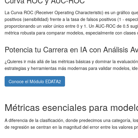
Curva ROC y AUC-ROC
La Curva ROC (Receiver Operating Characteristic) es un gráfico qu
positivos (sensibilidad) frente a la tasa de falsos positivos (1 - es
proporcionando un valor único entre 0 y 1. Un AUC-ROC de 0.5 sugie
métrica robusta para comparar modelos, especialmente con clases 
Potencia tu Carrera en IA con Análisis 
¿Quieres ir más allá de las métricas básicas y dominar la evaluaci
estrategias y herramientas más modernas para validar modelos, identi
Conoce el Módulo EDATA2
Métricas esenciales para model
A diferencia de la clasificación, donde predecimos una categoría, lo
de regresión se centran en la magnitud del error entre los valores p