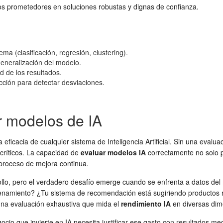
pos prometedores en soluciones robustas y dignas de confianza.
a (clasificación, regresión, clustering).
eneralización del modelo.
ad de los resultados.
ción para detectar desviaciones.
ar modelos de IA
la eficacia de cualquier sistema de Inteligencia Artificial. Sin una eval
 críticos. La capacidad de
evaluar modelos IA
correctamente no solo p
l proceso de mejora continua.
llo, pero el verdadero desafío emerge cuando se enfrenta a datos del 
namiento? ¿Tu sistema de recomendación está sugiriendo productos re
una evaluación exhaustiva que mida el
rendimiento IA
en diversas dim
ocio que invierte en IA necesita justificar ese gasto con resultados me