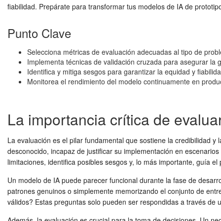
fiabilidad. Prepárate para transformar tus modelos de IA de prototi
Punto Clave
Selecciona métricas de evaluación adecuadas al tipo de problem
Implementa técnicas de validación cruzada para asegurar la g
Identifica y mitiga sesgos para garantizar la equidad y fiabilid
Monitorea el rendimiento del modelo continuamente en produc
La importancia crítica de evalu
La evaluación es el pilar fundamental que sostiene la credibilidad y 
desconocido, incapaz de justificar su implementación en escenarios
limitaciones, identifica posibles sesgos y, lo más importante, guía e
Un modelo de IA puede parecer funcional durante la fase de desarro
patrones genuinos o simplemente memorizando el conjunto de entre
válidos? Estas preguntas solo pueden ser respondidas a través de 
Además, la evaluación es crucial para la toma de decisiones. Un neg