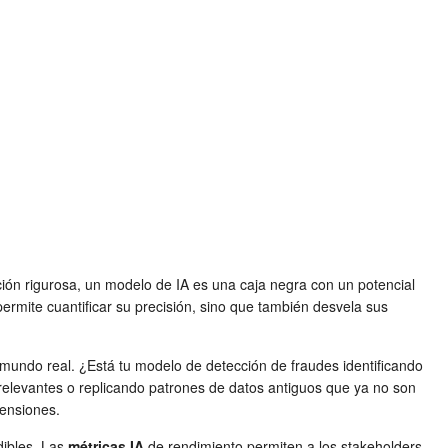
uación rigurosa, un modelo de IA es una caja negra con un potencial
ermite cuantificar su precisión, sino que también desvela sus
mundo real. ¿Está tu modelo de detección de fraudes identificando
levantes o replicando patrones de datos antiguos que ya no son
ensiones.
dibles. Las
métricas IA
de rendimiento permiten a los stakeholders