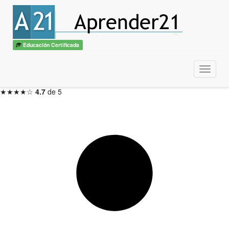
Introducción a Linux
con diploma
ITSS / CBTech
Educación Certificada
3 meses — Inicio en 48hs
Menu
Inscribirme ahora →
★★★★☆
4.7
de 5