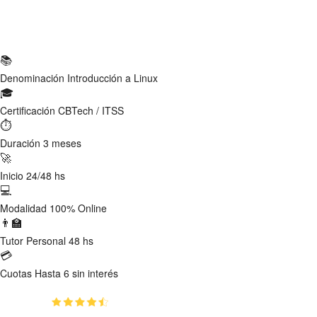
Ficha Técnica
📚
Denominación
Introducción a Linux
🎓
Certificación
CBTech / ITSS
⏱
Duración
3 meses
🚀
Inicio
24/48 hs
💻
Modalidad
100% Online
👨‍🏫
Tutor
Personal 48 hs
💳
Cuotas
Hasta 6 sin interés
(4.68)
👥
283
estudiantes inscriptos