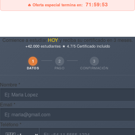
71:59:52
🔥 Oferta especial termina en:
Comience a estudiar
HOY
y reciba su certificado en 3 meses.
+42.000
estudiantes
·
★ 4.7/5
·
Certificado incluido
1
2
3
PAGO
CONFIRMACIÓN
DATOS
Nombre *
Email *
Teléfono *