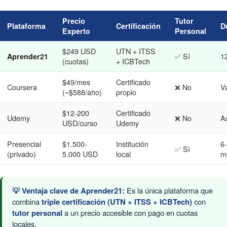
Precio
Tutor
Plataforma
Certificación
D
Experto
Personal
$249 USD
UTN + ITSS
✅ Sí
1
Aprender21
(cuotas)
+ ICBTech
$49/mes
Certificado
Coursera
❌ No
Va
(~$588/año)
propio
$12-200
Certificado
Udemy
❌ No
A
USD/curso
Udemy
Presencial
$1.500-
Institución
6
✅ Sí
(privado)
5.000 USD
local
m
💡 Ventaja clave de Aprender21:
Es la única plataforma que
combina
triple certificación (UTN + ITSS + ICBTech)
con
tutor personal
a un precio accesible con pago en cuotas
locales.