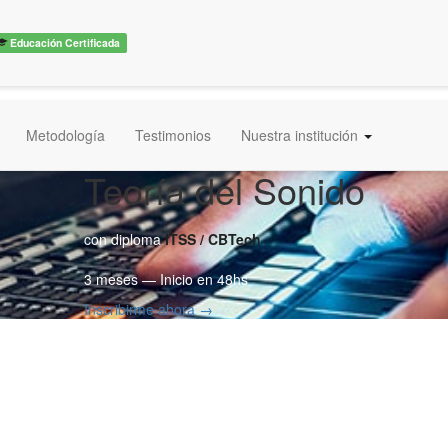
Educación Certificada
Metodología
Testimonios
Nuestra institución
Teoría del Sonido
con diploma
ITSS / CBTech
3 meses — Inicio en 48hs
Inscribirme ahora →