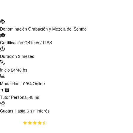
Ficha Técnica
📚
Denominación
Grabación y Mezcla del Sonido
🎓
Certificación
CBTech / ITSS
⏱
Duración
3 meses
🚀
Inicio
24/48 hs
💻
Modalidad
100% Online
👨‍🏫
Tutor
Personal 48 hs
💳
Cuotas
Hasta 6 sin interés
(4.8)
👥
621
estudiantes inscriptos