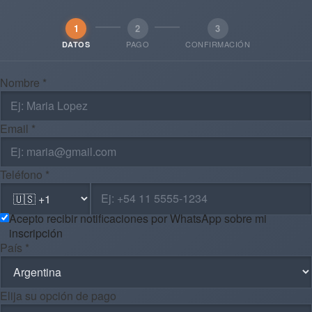
1
2
3
PAGO
CONFIRMACIÓN
DATOS
Nombre *
Email *
Teléfono *
Acepto recibir notificaciones por WhatsApp sobre mi
inscripción
País *
Elija su opción de pago