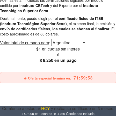
Además están incluídas las certificaciones digitales por módulo
emitido por
Instituto CBTech
y del Experto por el
Instituto
Tecnológico Superior Serra
.
Opcionalmente, puede elegir por el
certificado físico de ITSS
(Instituto Tecnológico Superior Serra)
, el examen final, la emisión y
envío de certificados físicos, los cuales se abonan al finalizar
. El
costo aproximado es de 60 dólares.
Valor total
de cursado para
:
$1
en cuotas sin interés
ó
$ 8.250
en un pago
25% OFF
Envío gratis
71:59:51
🔥 Oferta especial termina en:
Comience a estudiar
HOY
y reciba su certificado en 3 meses.
+42.000
estudiantes
·
★ 4.8/5
·
Certificado incluido