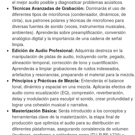
el mejor audio posible y diagnosticar problemas acústicos.
Técnicas Avanzadas de Grabación:
Dominarás el uso de
diferentes tipos de micrófonos (condensador, dinámicos, de
cinta), sus patrones polares y técnicas de microfoneo para
diversas fuentes de sonido (voces, instrumentos musicales,
ambientes). Aprenderás sobre preamplificación, conversión
analógico-digital y la importancia de una cadena de señal
limpia.
Edición de Audio Profesional:
Adquirirás destreza en la
manipulación de pistas de audio, incluyendo corte, pegado,
alineación temporal, corrección de tono y cuantificación.
Aprenderás a limpiar grabaciones de ruidos indeseados,
artefactos y resonancias, preparando el material para la mezcla.
Principios y Prácticas de Mezcla:
Entenderás el balance
tonal, dinámico y espacial en una mezcla. Aplicarás efectos de
audio como ecualización (EQ), compresión, reverberación,
delay y modulación para esculpir el sonido, crear profundidad y
lograr una cohesión musical o narrativa.
Masterización Básica:
Serás introducido a los conceptos y
herramientas clave de la masterización, la etapa final de
producción que optimiza el audio para su distribución en
diferentes plataformas, asegurando consistencia de volumen
(loudness, conforme a estándares como ITU-R BS.1770) y