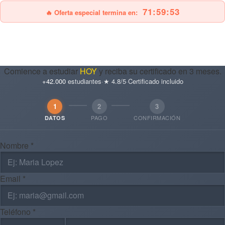
71:59:51
🔥 Oferta especial termina en:
Comience a estudiar
HOY
y reciba su certificado en 3 meses.
+42.000
estudiantes
·
★ 4.8/5
·
Certificado incluido
1
2
3
PAGO
CONFIRMACIÓN
DATOS
Nombre *
Email *
Teléfono *