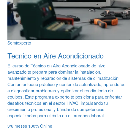
Semiexperto
Tecnico en Aire Acondicionado
El curso de Técnico en Aire Acondicionado de nivel
avanzado te prepara para dominar la instalación,
mantenimiento y reparación de sistemas de climatización.
Con un enfoque práctico y contenido actualizado, aprenderás
a diagnosticar problemas y optimizar el rendimiento de
equipos. Este programa experto te posiciona para enfrentar
desafíos técnicos en el sector HVAC, impulsando tu
crecimiento profesional y brindando competencias
especializadas para el éxito en el mercado laboral..
3/6 meses
100% Online