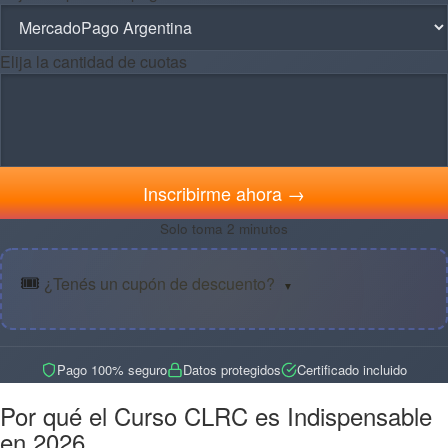
Elija la cantidad de cuotas
Inscribirme ahora →
Solo toma 2 minutos
🎟️
¿Tenés un cupón de descuento?
▼
Pago 100% seguro
Datos protegidos
Certificado incluido
Por qué el Curso CLRC es Indispensable
en 2026