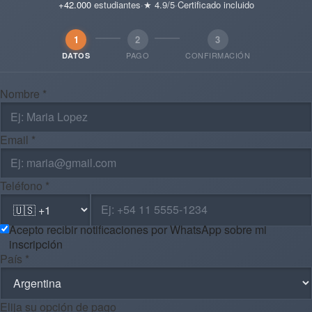
+42.000
estudiantes
·
★ 4.9/5
·
Certificado incluido
1
2
3
PAGO
CONFIRMACIÓN
DATOS
Nombre *
Email *
Teléfono *
Acepto recibir notificaciones por WhatsApp sobre mi
inscripción
País *
Elija su opción de pago