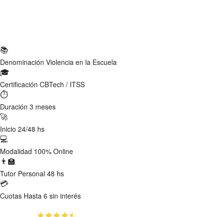
Ficha Técnica
📚
Denominación
Violencia en la Escuela
🎓
Certificación
CBTech / ITSS
⏱
Duración
3 meses
🚀
Inicio
24/48 hs
💻
Modalidad
100% Online
👨‍🏫
Tutor
Personal 48 hs
💳
Cuotas
Hasta 6 sin interés
(4.8)
👥
561
estudiantes inscriptos