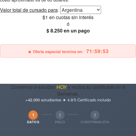
Valor total
de cursado para
:
$1
en cuotas sin interés
ó
$ 8.250
en un pago
25% OFF
Envío gratis
71:59:51
🔥 Oferta especial termina en:
Comience a estudiar
HOY
y reciba su certificado en 6
Semanas.
+42.000
estudiantes
·
★ 4.8/5
·
Certificado incluido
1
2
3
PAGO
CONFIRMACIÓN
DATOS