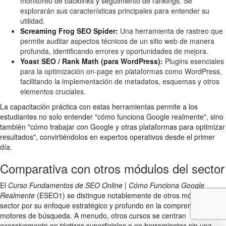
monitoreo de backlinks y seguimiento de rankings. Se
explorarán sus características principales para entender su
utilidad.
Screaming Frog SEO Spider:
Una herramienta de rastreo que
permite auditar aspectos técnicos de un sitio web de manera
profunda, identificando errores y oportunidades de mejora.
Yoast SEO / Rank Math (para WordPress):
Plugins esenciales
para la optimización on-page en plataformas como WordPress,
facilitando la implementación de metadatos, esquemas y otros
elementos cruciales.
La capacitación práctica con estas herramientas permite a los
estudiantes no solo entender "cómo funciona Google realmente", sino
también "cómo trabajar con Google y otras plataformas para optimizar
resultados", convirtiéndolos en expertos operativos desde el primer
día.
Comparativa con otros módulos del sector
El
Curso Fundamentos de SEO Online | Cómo Funciona Google
Realmente
(ESEO1) se distingue notablemente de otros módulos del
sector por su enfoque estratégico y profundo en la comprensión de los
motores de búsqueda. A menudo, otros cursos se centran
excesivamente en tácticas superficiales o en herramientas sin una