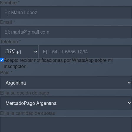
Nombre *
Email *
Teléfono *
Acepto recibir notificaciones por WhatsApp sobre mi
inscripción
País *
Elija su opción de pago
Elija la cantidad de cuotas