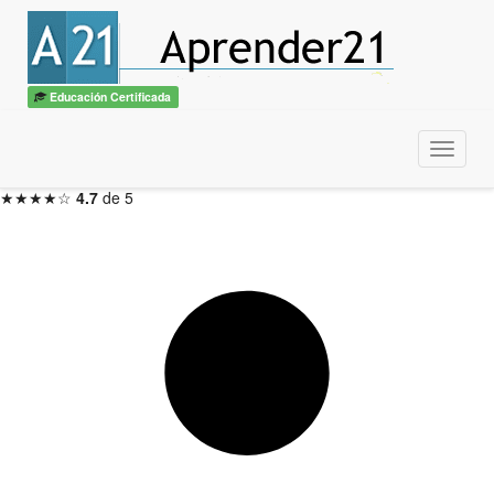
Teoría del Diseño Gráfico II
con diploma
ITSS / CBTech
Educación Certificada
3 meses — Inicio en 48hs
Menu
Inscribirme ahora →
★★★★☆
4.7
de 5