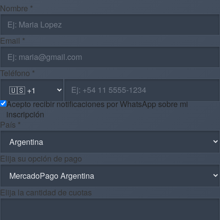
Nombre *
Email *
Teléfono *
Acepto recibir notificaciones por WhatsApp sobre mi
inscripción
País *
Elija su opción de pago
Elija la cantidad de cuotas