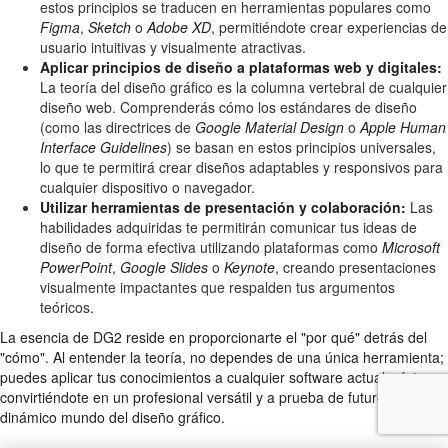
estos principios se traducen en herramientas populares como
Figma
,
Sketch
o
Adobe XD
, permitiéndote crear experiencias de
usuario intuitivas y visualmente atractivas.
Aplicar principios de diseño a plataformas web y digitales:
La teoría del diseño gráfico es la columna vertebral de cualquier
diseño web. Comprenderás cómo los estándares de diseño
(como las directrices de
Google Material Design
o
Apple Human
Interface Guidelines
) se basan en estos principios universales,
lo que te permitirá crear diseños adaptables y responsivos para
cualquier dispositivo o navegador.
Utilizar herramientas de presentación y colaboración:
Las
habilidades adquiridas te permitirán comunicar tus ideas de
diseño de forma efectiva utilizando plataformas como
Microsoft
PowerPoint
,
Google Slides
o
Keynote
, creando presentaciones
visualmente impactantes que respalden tus argumentos
teóricos.
La esencia de DG2 reside en proporcionarte el "por qué" detrás del
"cómo". Al entender la teoría, no dependes de una única herramienta;
puedes aplicar tus conocimientos a cualquier software actual o futuro,
convirtiéndote en un profesional versátil y a prueba de futuro en el
dinámico mundo del diseño gráfico.