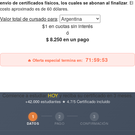
envío de certificados físicos, los cuales se abonan al finalizar
. El
costo aproximado es de 60 dólares.
Valor total
de cursado para
:
$1
en cuotas sin interés
ó
$ 8.250
en un pago
25% OFF
Envío gratis
71:59:52
🔥 Oferta especial termina en:
Comience a estudiar
HOY
y reciba su certificado en 3 meses.
+42.000
estudiantes
·
★ 4.7/5
·
Certificado incluido
1
2
3
PAGO
CONFIRMACIÓN
DATOS