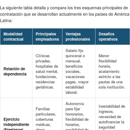
La siguiente tabla detalla y compara los tres esquemas principales de
contratación que se desarrollan actualmente en los países de América
Latina:
Modalidad
Principales
Ventajas
Desafíos
contractual
empleadores
profesionales
operativos
Salario fijo
Clínicas
quincenal o
Menor
privadas,
mensual,
flexibilidad
hospitales de
beneficios
horaria,
Relación de
salud mental,
sociales,
acatamiento
dependencia
fundaciones,
vacaciones
estricto a las
residencias
pagas, mayor
pautas de una
geriátricas.
estabilidad
sola institución.
laboral.
Autonomía
Inestabilidad de
Familias
para fijar
ingresos,
particulares,
honorarios,
necesidad de
Ejercicio
coberturas
flexibilidad de
autofinanciar la
independiente
médicas,
horarios,
seguridad
(Freelance)
obras
posibilidad de