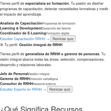
Tienes perfil de
especialista en formación
. Tu pasión es diseñar
programas de capacitación, detectar necesidades formativas y medir
el impacto del aprendizaje.
Analista de Capacitación
Programas de formación
Learning & Development
Desarrollo del talento
Coordinador de E-Learning
Formación digital
Estudiar Capacitación RRHH →
Reiniciar quiz
🎯 Tu perfil:
Gestión Integral de RRHH
Tienes perfil de
generalista de RRHH o gerente de personas
. Tu
visión integral abarca todas las áreas: selección, compensaciones,
desarrollo y relaciones laborales.
Jefe de Personal
Gestión integral
Gerente de RRHH
Dirección estratégica
Consultor de RRHH
Asesoría externa
Estudiar Experto en RRHH →
Reiniciar quiz
¿Qué Significa Recursos