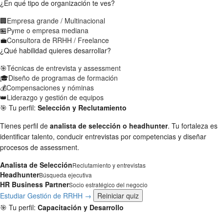
¿En qué tipo de organización te ves?
🏢
Empresa grande / Multinacional
🏪
Pyme o empresa mediana
💼
Consultora de RRHH / Freelance
¿Qué habilidad quieres desarrollar?
🎯
Técnicas de entrevista y assessment
🎓
Diseño de programas de formación
💰
Compensaciones y nóminas
👑
Liderazgo y gestión de equipos
🎯 Tu perfil:
Selección y Reclutamiento
Tienes perfil de
analista de selección o headhunter
. Tu fortaleza es
identificar talento, conducir entrevistas por competencias y diseñar
procesos de assessment.
Analista de Selección
Reclutamiento y entrevistas
Headhunter
Búsqueda ejecutiva
HR Business Partner
Socio estratégico del negocio
Estudiar Gestión de RRHH →
Reiniciar quiz
🎯 Tu perfil:
Capacitación y Desarrollo