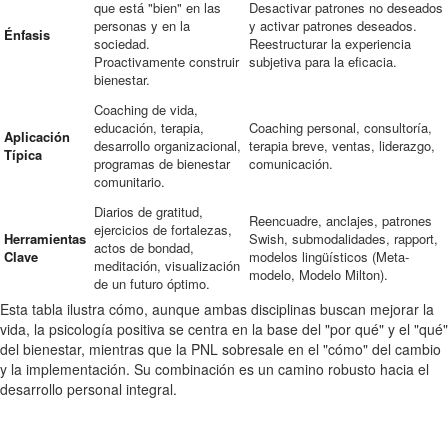
que está "bien" en las
Desactivar patrones no deseados
personas y en la
y activar patrones deseados.
Énfasis
sociedad.
Reestructurar la experiencia
Proactivamente construir
subjetiva para la eficacia.
bienestar.
Coaching de vida,
educación, terapia,
Coaching personal, consultoría,
Aplicación
desarrollo organizacional,
terapia breve, ventas, liderazgo,
Típica
programas de bienestar
comunicación.
comunitario.
Diarios de gratitud,
Reencuadre, anclajes, patrones
ejercicios de fortalezas,
Herramientas
Swish, submodalidades, rapport,
actos de bondad,
Clave
modelos lingüísticos (Meta-
meditación, visualización
modelo, Modelo Milton).
de un futuro óptimo.
Esta tabla ilustra cómo, aunque ambas disciplinas buscan mejorar la
vida, la psicología positiva se centra en la base del "por qué" y el "qué"
del bienestar, mientras que la PNL sobresale en el "cómo" del cambio
y la implementación. Su combinación es un camino robusto hacia el
desarrollo personal integral.