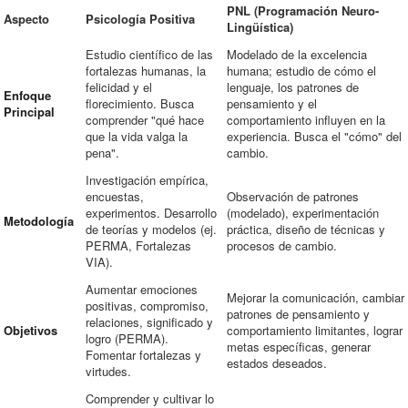
PNL (Programación Neuro-
Aspecto
Psicología Positiva
Lingüística)
Estudio científico de las
Modelado de la excelencia
fortalezas humanas, la
humana; estudio de cómo el
felicidad y el
lenguaje, los patrones de
Enfoque
florecimiento. Busca
pensamiento y el
Principal
comprender "qué hace
comportamiento influyen en la
que la vida valga la
experiencia. Busca el "cómo" del
pena".
cambio.
Investigación empírica,
encuestas,
Observación de patrones
experimentos. Desarrollo
(modelado), experimentación
Metodología
de teorías y modelos (ej.
práctica, diseño de técnicas y
PERMA, Fortalezas
procesos de cambio.
VIA).
Aumentar emociones
Mejorar la comunicación, cambiar
positivas, compromiso,
patrones de pensamiento y
relaciones, significado y
Objetivos
comportamiento limitantes, lograr
logro (PERMA).
metas específicas, generar
Fomentar fortalezas y
estados deseados.
virtudes.
Comprender y cultivar lo