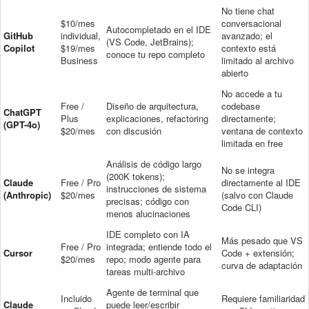
No tiene chat
$10/mes
conversacional
Autocompletado en el IDE
GitHub
individual,
avanzado; el
(VS Code, JetBrains);
Copilot
$19/mes
contexto está
conoce tu repo completo
Business
limitado al archivo
abierto
No accede a tu
Free /
Diseño de arquitectura,
codebase
ChatGPT
Plus
explicaciones, refactoring
directamente;
(GPT-4o)
$20/mes
con discusión
ventana de contexto
limitada en free
Análisis de código largo
No se integra
(200K tokens);
Claude
Free / Pro
directamente al IDE
instrucciones de sistema
(Anthropic)
$20/mes
(salvo con Claude
precisas; código con
Code CLI)
menos alucinaciones
IDE completo con IA
Más pesado que VS
Free / Pro
integrada; entiende todo el
Cursor
Code + extensión;
$20/mes
repo; modo agente para
curva de adaptación
tareas multi-archivo
Agente de terminal que
Incluido
Requiere familiaridad
Claude
puede leer/escribir