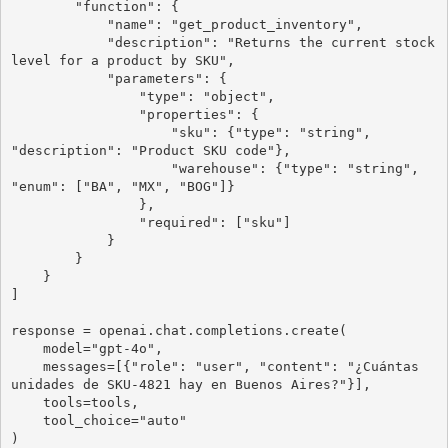
        "function": {

            "name": "get_product_inventory",

            "description": "Returns the current stock 
level for a product by SKU",

            "parameters": {

                "type": "object",

                "properties": {

                    "sku": {"type": "string", 
"description": "Product SKU code"},

                    "warehouse": {"type": "string", 
"enum": ["BA", "MX", "BOG"]}

                },

                "required": ["sku"]

            }

        }

    }

]

response = openai.chat.completions.create(

    model="gpt-4o",

    messages=[{"role": "user", "content": "¿Cuántas 
unidades de SKU-4821 hay en Buenos Aires?"}],

    tools=tools,

    tool_choice="auto"

)
