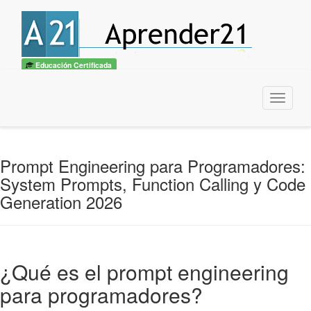
🎓
Convertite en
Experto IA + Prompt Engineering
— Curso UTN
Quiero ser experto →
×
Educación Certificada
Menu
Prompt Engineering para Programadores:
System Prompts, Function Calling y Code
Generation 2026
¿Qué es el prompt engineering
para programadores?