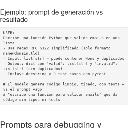
Ejemplo: prompt de generación vs
resultado
USER:

Escribe una función Python que valide emails en una 
lista.

- Usa regex RFC 5322 simplificado (solo formato 
name@domain.tld)

- Input: list[str] — puede contener None y duplicados

- Output: dict con "valid": list[str] y "invalid": 
list[str] (sin duplicados)

- Incluye docstring y 3 test cases con pytest

# El modelo genera código limpio, tipado, con tests — 
vs el prompt vago

# "escribe una función para validar emails" que da 
código sin tipos ni tests
Prompts para debugging y