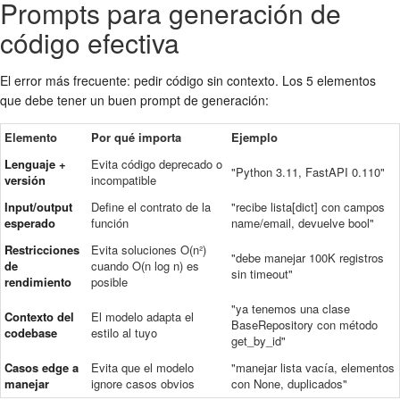
Prompts para generación de
código efectiva
El error más frecuente: pedir código sin contexto. Los 5 elementos
que debe tener un buen prompt de generación:
Elemento
Por qué importa
Ejemplo
Lenguaje +
Evita código deprecado o
"Python 3.11, FastAPI 0.110"
versión
incompatible
Input/output
Define el contrato de la
"recibe lista[dict] con campos
esperado
función
name/email, devuelve bool"
Restricciones
Evita soluciones O(n²)
"debe manejar 100K registros
de
cuando O(n log n) es
sin timeout"
rendimiento
posible
"ya tenemos una clase
Contexto del
El modelo adapta el
BaseRepository con método
codebase
estilo al tuyo
get_by_id"
Casos edge a
Evita que el modelo
"manejar lista vacía, elementos
manejar
ignore casos obvios
con None, duplicados"