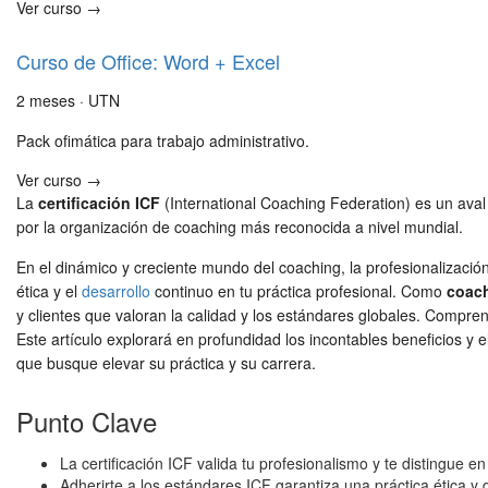
Ver curso →
Curso de Office: Word + Excel
2 meses · UTN
Pack ofimática para trabajo administrativo.
Ver curso →
La
certificación ICF
(International Coaching Federation) es un aval 
por la organización de coaching más reconocida a nivel mundial.
En el dinámico y creciente mundo del coaching, la profesionalizaci
ética y el
desarrollo
continuo en tu práctica profesional. Como
coach
y clientes que valoran la calidad y los estándares globales. Compre
Este artículo explorará en profundidad los incontables beneficios y 
que busque elevar su práctica y su carrera.
Punto Clave
La certificación ICF valida tu profesionalismo y te distingue 
Adherirte a los estándares ICF garantiza una práctica ética y d