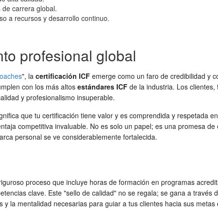
 de carrera global.
 a recursos y desarrollo continuo.
nto profesional global
oaches
", la
certificación ICF
emerge como un faro de credibilidad y con
cumplen con los más altos
estándares ICF
de la industria. Los clientes
calidad y profesionalismo insuperable.
gnifica que tu certificación tiene valor y es comprendida y respetada en
 ventaja competitiva invaluable. No es solo un papel; es una promesa d
marca personal se ve considerablemente fortalecida.
n riguroso proceso que incluye horas de formación en programas acred
encias clave. Este "sello de calidad" no se regala; se gana a través d
 y la mentalidad necesarias para guiar a tus clientes hacia sus metas 