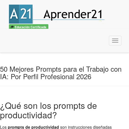
🎓
Convertite en
Experto IA + Prompt Engineering
— Curso UTN
Quiero ser experto →
×
Educación Certificada
Menu
50 Mejores Prompts para el Trabajo con
IA: Por Perfil Profesional 2026
¿Qué son los prompts de
productividad?
Los
prompts de productividad
son instrucciones diseñadas