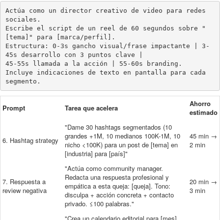
Actúa como un director creativo de video para redes 
sociales.

Escribe el script de un reel de 60 segundos sobre "
[tema]" para [marca/perfil].

Estructura: 0-3s gancho visual/frase impactante | 3-
45s desarrollo con 3 puntos clave |

45-55s llamada a la acción | 55-60s branding.

Incluye indicaciones de texto en pantalla para cada 
segmento.
Ahorro
Prompt
Tarea que acelera
estimado
"Dame 30 hashtags segmentados (10
grandes +1M, 10 medianos 100K-1M, 10
45 min →
6. Hashtag strategy
nicho <100K) para un post de [tema] en
2 min
[industria] para [país]"
"Actúa como community manager.
Redacta una respuesta profesional y
7. Respuesta a
20 min →
empática a esta queja: [queja]. Tono:
review negativa
3 min
disculpa + acción concreta + contacto
privado. ≤100 palabras."
"Crea un calendario editorial para [mes]