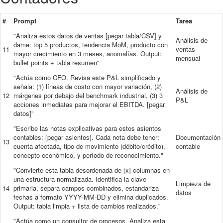
#
Prompt
Tarea
"Analiza estos datos de ventas [pegar tabla/CSV] y
Análisis de
dame: top 5 productos, tendencia MoM, producto con
11
ventas
mayor crecimiento en 3 meses, anomalías. Output:
mensual
bullet points + tabla resumen"
"Actúa como CFO. Revisa este P&L simplificado y
señala: (1) líneas de costo con mayor variación, (2)
Análisis de
12
márgenes por debajo del benchmark industrial, (3) 3
P&L
acciones inmediatas para mejorar el EBITDA. [pegar
datos]"
"Escribe las notas explicativas para estos asientos
contables: [pegar asientos]. Cada nota debe tener:
Documentación
13
cuenta afectada, tipo de movimiento (débito/crédito),
contable
concepto económico, y período de reconocimiento."
"Convierte esta tabla desordenada de [x] columnas en
una estructura normalizada. Identifica la clave
Limpieza de
14
primaria, separa campos combinados, estandariza
datos
fechas a formato YYYY-MM-DD y elimina duplicados.
Output: tabla limpia + lista de cambios realizados."
"Actúa como un consultor de procesos. Analiza esta