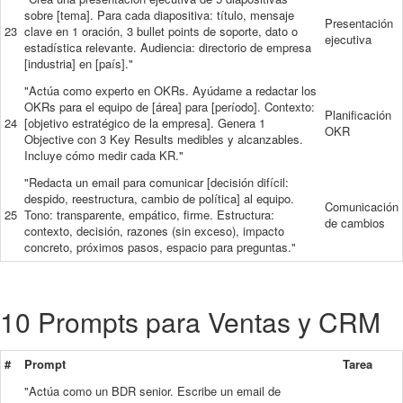
sobre [tema]. Para cada diapositiva: título, mensaje
Presentación
23
clave en 1 oración, 3 bullet points de soporte, dato o
ejecutiva
estadística relevante. Audiencia: directorio de empresa
[industria] en [país]."
"Actúa como experto en OKRs. Ayúdame a redactar los
OKRs para el equipo de [área] para [período]. Contexto:
Planificación
24
[objetivo estratégico de la empresa]. Genera 1
OKR
Objective con 3 Key Results medibles y alcanzables.
Incluye cómo medir cada KR."
"Redacta un email para comunicar [decisión difícil:
despido, reestructura, cambio de política] al equipo.
Comunicación
25
Tono: transparente, empático, firme. Estructura:
de cambios
contexto, decisión, razones (sin exceso), impacto
concreto, próximos pasos, espacio para preguntas."
10 Prompts para Ventas y CRM
#
Prompt
Tarea
"Actúa como un BDR senior. Escribe un email de