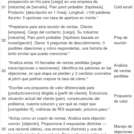
prospección en frío para [cargo] en una empresa de
31
[industria] de [tamaño]. Pain point probable: [hipótesis].
Cold email
Producto: [descripción en 1 línea]. Longitud: ≤100 palabras.
Asunto: 5 opciones con tasa de apertura en mente."
"Prepárame para esta reunión de ventas. Cliente:
[empresa]. Cargo del contacto: [cargo]. Su industria:
[industria]. Pain point probable: [hipótesis basada en
Prep de
32
investigación]. Dame: 5 preguntas de descubrimiento, 3
reunión
posibles objeciones y cómo responderlas, una historia de
éxito similar que puedo mencionar."
"Analiza estas 10 llamadas de ventas perdidas [pegar
Análisis
transcripciones o resúmenes]. Identifica los patrones en las
33
de ventas
objeciones, en qué etapa se pierden y 3 cambios concretos
perdidas
al pitch que podrían mejorar la tasa de cierre."
"Escribe una propuesta de valor diferenciada para
[producto/servicio] dirigida a [perfil de cliente]. Estructura:
Propuesta
34
situación actual del cliente (pain), consecuencias del
de valor
problema, nuestra solución y por qué es mejor que
[competidor X], métricas de ROI esperado, próximo paso."
"Actúa como un coach de ventas. Analiza esta objeción
común: [objeción]. Proporciona 3 respuestas distintas —
Manejo de
35
una racional (datos), una emocional (historia) y una de
objeciones