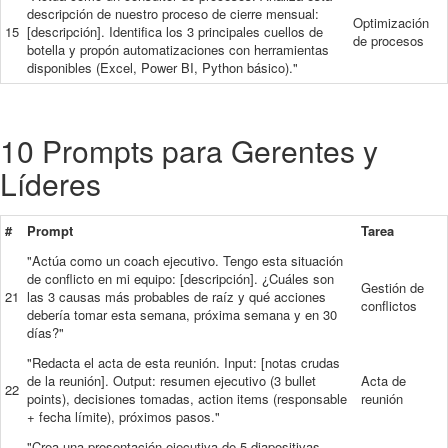
descripción de nuestro proceso de cierre mensual:
Optimización
15
[descripción]. Identifica los 3 principales cuellos de
de procesos
botella y propón automatizaciones con herramientas
disponibles (Excel, Power BI, Python básico)."
10 Prompts para Gerentes y
Líderes
#
Prompt
Tarea
"Actúa como un coach ejecutivo. Tengo esta situación
de conflicto en mi equipo: [descripción]. ¿Cuáles son
Gestión de
21
las 3 causas más probables de raíz y qué acciones
conflictos
debería tomar esta semana, próxima semana y en 30
días?"
"Redacta el acta de esta reunión. Input: [notas crudas
de la reunión]. Output: resumen ejecutivo (3 bullet
Acta de
22
points), decisiones tomadas, action items (responsable
reunión
+ fecha límite), próximos pasos."
"Crea una presentación ejecutiva de 5 diapositivas