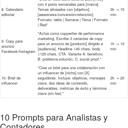
con 4 posts semanales para [marca].
8. Calendario
Temas alineados con [objetivo]:
3h → 15
editorial
[awareness/conversión/retención].
min
Formato: tabla | Semana | Tema | Formato
| Red"
"Actúa como copywriter de performance
marketing. Escribe 3 variantes de copy
9. Copy para
para un anuncio de [producto] dirigido a
1h → 10
anuncio
[audiencia]. Headline ≤40 chars, body
min
Facebook/Instagram
≤125 chars, CTA. Variante A: beneficio,
B: problema-solución, C: social proof."
"Crea un brief para una colaboración con
un influencer de [nicho] con [X]
10. Brief de
seguidores. Incluye: objetivos, mensajes
2h → 20
influencer
clave, dos ideas de contenido,
min
deliverables, métricas de éxito y términos
clave (sin fee)."
10 Prompts para Analistas y
Contadores