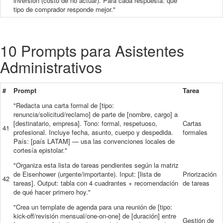
inversión (costo de no actuar). Para cada respuesta: qué
tipo de comprador responde mejor."
10 Prompts para Asistentes
Administrativos
#
Prompt
Tarea
"Redacta una carta formal de [tipo:
renuncia/solicitud/reclamo] de parte de [nombre, cargo] a
[destinatario, empresa]. Tono: formal, respetuoso,
Cartas
41
profesional. Incluye fecha, asunto, cuerpo y despedida.
formales
País: [país LATAM] — usa las convenciones locales de
cortesía epistolar."
"Organiza esta lista de tareas pendientes según la matriz
de Eisenhower (urgente/importante). Input: [lista de
Priorización
42
tareas]. Output: tabla con 4 cuadrantes + recomendación
de tareas
de qué hacer primero hoy."
"Crea un template de agenda para una reunión de [tipo:
kick-off/revisión mensual/one-on-one] de [duración] entre
Gestión de