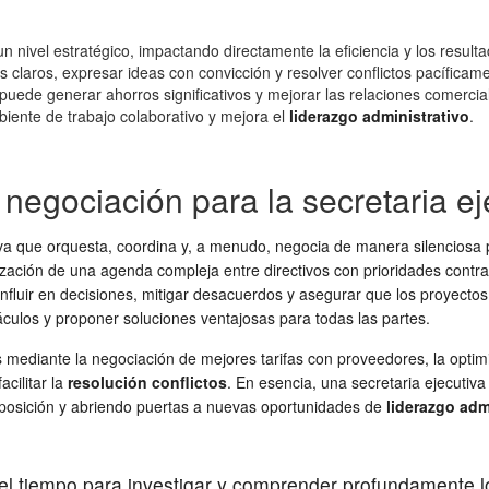
n nivel estratégico, impactando directamente la eficiencia y los result
s claros, expresar ideas con convicción y resolver conflictos pacíficam
puede generar ahorros significativos y mejorar las relaciones comercia
iente de trabajo colaborativo y mejora el
liderazgo administrativo
.
 negociación para la secretaria ej
iva que orquesta, coordina y, a menudo, negocia de manera silenciosa 
nización de una agenda compleja entre directivos con prioridades contr
influir en decisiones, mitigar desacuerdos y asegurar que los proyecto
culos y proponer soluciones ventajosas para todas las partes.
s mediante la negociación de mejores tarifas con proveedores, la opti
acilitar la
resolución conflictos
. En esencia, una secretaria ejecutiv
u posición y abriendo puertas a nuevas oportunidades de
liderazgo adm
l tiempo para investigar y comprender profundamente los