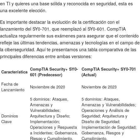
en TI y quieres una base sólida y reconocida en seguridad, esta es
una excelente elección.
Es importante destacar la evolución de la certificación con el
lanzamiento del SY0-701, que reemplazó al SY0-601. CompTIA
actualiza regularmente sus exámenes para asegurar que el contenido
refleje las últimas tendencias, amenazas y tecnologías en el campo de
la ciberseguridad. Aquí te presentamos una tabla comparativa de las
principales diferencias entre ambas versiones:
CompTIA Security+ SY0-
CompTIA Security+ SY0-701
Característica
601 (Predecesor)
(Actual)
Fecha de
Noviembre de 2020
Noviembre de 2023
Lanzamiento
5 dominios: Ataques,
5 dominios: Ataques,
Amenazas y
Amenazas y Vulnerabilidades;
Vulnerabilidades;
Operaciones y Análisis de
Dominios
Arquitectura y Diseño;
Seguridad; Arquitectura y
Clave
Implementación;
Diseño de Seguridad;
Operaciones y Respuesta
Implementación de Seguridad;
a Incidentes; Gobernanza,
Gobernanza, Riesgos y
Riesgo y Cumplimiento.
Cumplimiento.