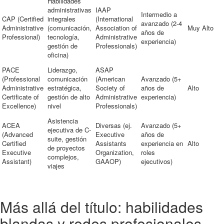
Habilidades
administrativas
IAAP
Intermedio a
CAP (Certified
integrales
(International
avanzado (2-4
Administrative
(comunicación,
Association of
Muy Alto
años de
Professional)
tecnología,
Administrative
experiencia)
gestión de
Professionals)
oficina)
PACE
Liderazgo,
ASAP
(Professional
comunicación
(American
Avanzado (5+
Administrative
estratégica,
Society of
años de
Alto
Certificate of
gestión de alto
Administrative
experiencia)
Excellence)
nivel
Professionals)
Asistencia
ACEA
Diversas (ej.
Avanzado (5+
ejecutiva de C-
(Advanced
Executive
años de
suite, gestión
Certified
Assistants
experiencia en
Alto
de proyectos
Executive
Organization,
roles
complejos,
Assistant)
GAAOP)
ejecutivos)
viajes
Más allá del título: habilidades
blandas y redes profesionales