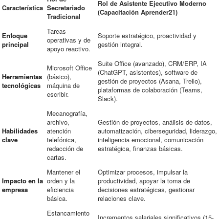
Rol de Asistente Ejecutivo Moderno
Característica
Secretariado
(Capacitación Aprender21)
Tradicional
Tareas
Enfoque
Soporte estratégico, proactividad y
operativas y de
principal
gestión integral.
apoyo reactivo.
Suite Office (avanzado), CRM/ERP, IA
Microsoft Office
(ChatGPT, asistentes), software de
Herramientas
(básico),
gestión de proyectos (Asana, Trello),
tecnológicas
máquina de
plataformas de colaboración (Teams,
escribir.
Slack).
Mecanografía,
archivo,
Gestión de proyectos, análisis de datos,
Habilidades
atención
automatización, ciberseguridad, liderazgo,
clave
telefónica,
inteligencia emocional, comunicación
redacción de
estratégica, finanzas básicas.
cartas.
Mantener el
Optimizar procesos, impulsar la
Impacto en la
orden y la
productividad, apoyar la toma de
empresa
eficiencia
decisiones estratégicas, gestionar
básica.
relaciones clave.
Estancamiento
Incrementos salariales significativos (15-