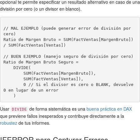
opcional te permite especificar un resultado alternativo en caso de una
división por cero (o un divisor en blanco).
// MAL EJEMPLO (puede generar error de división por 
cero)

Ratio de Margen Bruto = SUM(FactVentas[MargenBruto]) 
/ SUM(FactVentas[Ventas])

// BUEN EJEMPLO (manejo seguro de división por cero)

Ratio de Margen Bruto Seguro =

    DIVIDE(

        SUM(FactVentas[MargenBruto]),

        SUM(FactVentas[Ventas]),

        0 // Si el divisor es cero o BLANK, devuelve 
0 en lugar de un error

Usar
de forma sistemática es una
buena práctica en DAX
DIVIDE
que previene fallos inesperados y contribuye directamente a la
robustez
de tus informes.
IFERROR para Capturar Errores