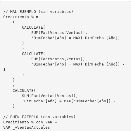
// MAL EJEMPLO (sin variables)

Crecimiento % =

    (

        CALCULATE(

            SUM(FactVentas[Ventas]),

            'DimFecha'[Año] = MAX('DimFecha'[Año])

        )

        -

        CALCULATE(

            SUM(FactVentas[Ventas]),

            'DimFecha'[Año] = MAX('DimFecha'[Año]) - 
1

        )

    )

    /

    CALCULATE(

        SUM(FactVentas[Ventas]),

        'DimFecha'[Año] = MAX('DimFecha'[Año]) - 1

    )

// BUEN EJEMPLO (con variables)

Crecimiento % con VAR =

VAR _vVentasActuales = 