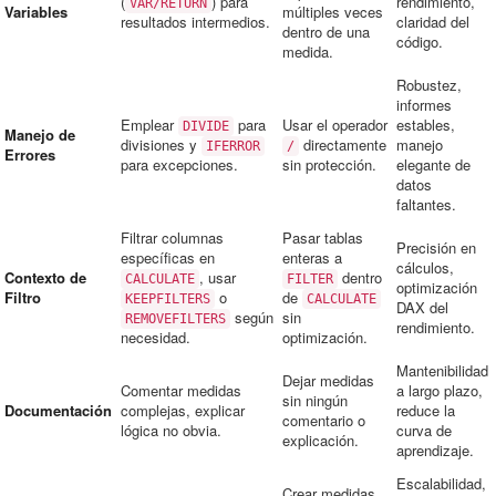
(
) para
rendimiento,
VAR/RETURN
Variables
múltiples veces
resultados intermedios.
claridad del
dentro de una
código.
medida.
Robustez,
informes
Emplear
para
Usar el operador
estables,
DIVIDE
Manejo de
divisiones y
directamente
manejo
IFERROR
/
Errores
para excepciones.
sin protección.
elegante de
datos
faltantes.
Filtrar columnas
Pasar tablas
Precisión en
específicas en
enteras a
cálculos,
Contexto de
, usar
dentro
CALCULATE
FILTER
optimización
Filtro
o
de
KEEPFILTERS
CALCULATE
DAX del
según
sin
REMOVEFILTERS
rendimiento.
necesidad.
optimización.
Mantenibilidad
Dejar medidas
Comentar medidas
a largo plazo,
sin ningún
Documentación
complejas, explicar
reduce la
comentario o
lógica no obvia.
curva de
explicación.
aprendizaje.
Escalabilidad,
Crear medidas