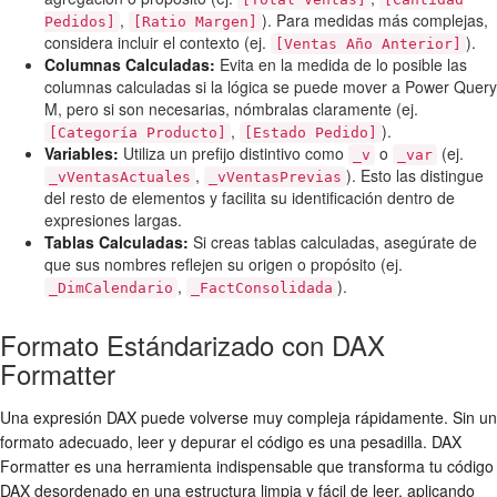
,
). Para medidas más complejas,
Pedidos]
[Ratio Margen]
considera incluir el contexto (ej.
).
[Ventas Año Anterior]
Columnas Calculadas:
Evita en la medida de lo posible las
columnas calculadas si la lógica se puede mover a Power Query
M, pero si son necesarias, nómbralas claramente (ej.
,
).
[Categoría Producto]
[Estado Pedido]
Variables:
Utiliza un prefijo distintivo como
o
(ej.
_v
_var
,
). Esto las distingue
_vVentasActuales
_vVentasPrevias
del resto de elementos y facilita su identificación dentro de
expresiones largas.
Tablas Calculadas:
Si creas tablas calculadas, asegúrate de
que sus nombres reflejen su origen o propósito (ej.
,
).
_DimCalendario
_FactConsolidada
Formato Estándarizado con DAX
Formatter
Una expresión DAX puede volverse muy compleja rápidamente. Sin un
formato adecuado, leer y depurar el código es una pesadilla. DAX
Formatter es una herramienta indispensable que transforma tu código
DAX desordenado en una estructura limpia y fácil de leer, aplicando