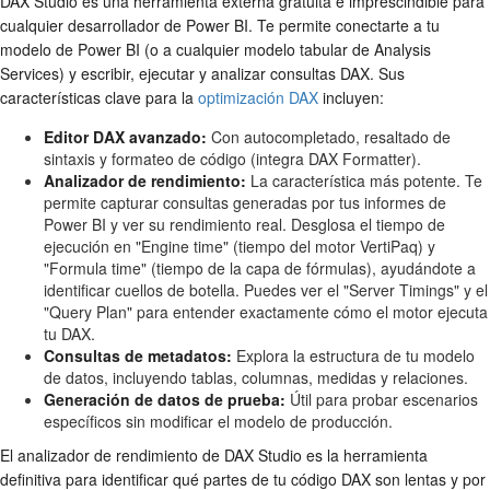
DAX Studio es una herramienta externa gratuita e imprescindible para
cualquier desarrollador de Power BI. Te permite conectarte a tu
modelo de Power BI (o a cualquier modelo tabular de Analysis
Services) y escribir, ejecutar y analizar consultas DAX. Sus
características clave para la
optimización DAX
incluyen:
Editor DAX avanzado:
Con autocompletado, resaltado de
sintaxis y formateo de código (integra DAX Formatter).
Analizador de rendimiento:
La característica más potente. Te
permite capturar consultas generadas por tus informes de
Power BI y ver su rendimiento real. Desglosa el tiempo de
ejecución en "Engine time" (tiempo del motor VertiPaq) y
"Formula time" (tiempo de la capa de fórmulas), ayudándote a
identificar cuellos de botella. Puedes ver el "Server Timings" y el
"Query Plan" para entender exactamente cómo el motor ejecuta
tu DAX.
Consultas de metadatos:
Explora la estructura de tu modelo
de datos, incluyendo tablas, columnas, medidas y relaciones.
Generación de datos de prueba:
Útil para probar escenarios
específicos sin modificar el modelo de producción.
El analizador de rendimiento de DAX Studio es la herramienta
definitiva para identificar qué partes de tu código DAX son lentas y por