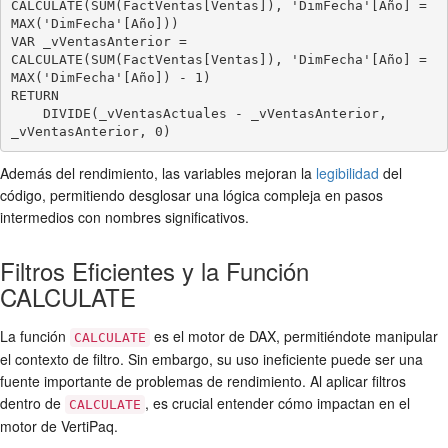
CALCULATE(SUM(FactVentas[Ventas]), 'DimFecha'[Año] = 
MAX('DimFecha'[Año]))

VAR _vVentasAnterior = 
CALCULATE(SUM(FactVentas[Ventas]), 'DimFecha'[Año] = 
MAX('DimFecha'[Año]) - 1)

RETURN

    DIVIDE(_vVentasActuales - _vVentasAnterior, 
Además del rendimiento, las variables mejoran la
legibilidad
del
código, permitiendo desglosar una lógica compleja en pasos
intermedios con nombres significativos.
Filtros Eficientes y la Función
CALCULATE
La función
es el motor de DAX, permitiéndote manipular
CALCULATE
el contexto de filtro. Sin embargo, su uso ineficiente puede ser una
fuente importante de problemas de rendimiento. Al aplicar filtros
dentro de
, es crucial entender cómo impactan en el
CALCULATE
motor de VertiPaq.