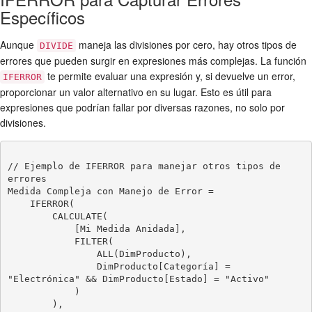
Específicos
Aunque
maneja las divisiones por cero, hay otros tipos de
DIVIDE
errores que pueden surgir en expresiones más complejas. La función
te permite evaluar una expresión y, si devuelve un error,
IFERROR
proporcionar un valor alternativo en su lugar. Esto es útil para
expresiones que podrían fallar por diversas razones, no solo por
divisiones.
// Ejemplo de IFERROR para manejar otros tipos de 
errores

Medida Compleja con Manejo de Error =

    IFERROR(

        CALCULATE(

            [Mi Medida Anidada],

            FILTER(

                ALL(DimProducto),

                DimProducto[Categoría] = 
"Electrónica" && DimProducto[Estado] = "Activo"

            )

        ),
