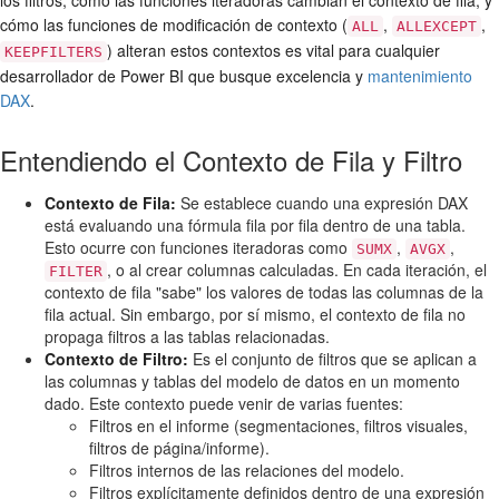
los filtros, cómo las funciones iteradoras cambian el contexto de fila, y
cómo las funciones de modificación de contexto (
,
,
ALL
ALLEXCEPT
) alteran estos contextos es vital para cualquier
KEEPFILTERS
desarrollador de Power BI que busque excelencia y
mantenimiento
DAX
.
Entendiendo el Contexto de Fila y Filtro
Contexto de Fila:
Se establece cuando una expresión DAX
está evaluando una fórmula fila por fila dentro de una tabla.
Esto ocurre con funciones iteradoras como
,
,
SUMX
AVGX
, o al crear columnas calculadas. En cada iteración, el
FILTER
contexto de fila "sabe" los valores de todas las columnas de la
fila actual. Sin embargo, por sí mismo, el contexto de fila no
propaga filtros a las tablas relacionadas.
Contexto de Filtro:
Es el conjunto de filtros que se aplican a
las columnas y tablas del modelo de datos en un momento
dado. Este contexto puede venir de varias fuentes:
Filtros en el informe (segmentaciones, filtros visuales,
filtros de página/informe).
Filtros internos de las relaciones del modelo.
Filtros explícitamente definidos dentro de una expresión