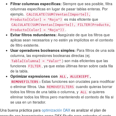
Filtrar columnas específicas:
Siempre que sea posible, filtra
columnas específicas en lugar de pasar tablas enteras. Por
ejemplo,
CALCULATE(SUM(Ventas[Importe]),
es más eficiente que
Producto[Color] = "Rojo")
CALCULATE(SUM(Ventas[Importe]), FILTER(Producto,
.
Producto[Color] = "Rojo"))
Evitar filtros redundantes:
Asegúrate de que los filtros que
aplicas sean necesarios y no estén ya implícitos en el contexto
de filtro existente.
Usar operadores booleanos simples:
Para filtros de una sola
columna, las expresiones booleanas directas (ej.
) son más eficientes que las
Tabla[Columna] = "Valor"
funciones
, ya que estas últimas iteran sobre cada fila
FILTER
de la tabla.
Optimizar expresiones con
,
,
ALL
ALLEXCEPT
:
Estas funciones son cruciales para modificar
REMOVEFILTERS
o eliminar filtros. Usa
cuando quieras borrar
REMOVEFILTERS
todos los filtros de una tabla o columna, y
si quieres
ALL
eliminar todos los filtros pero manteniendo el contexto de fila si
se usa en un iterador.
Una buena práctica para
optimización DAX
es analizar el plan de
consulta con herramientas como DAX Studio para entender el costo