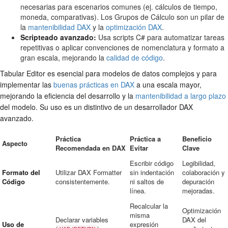
necesarias para escenarios comunes (ej. cálculos de tiempo,
moneda, comparativas). Los Grupos de Cálculo son un pilar de
la
mantenibilidad DAX
y la
optimización DAX
.
Scripteado avanzado:
Usa scripts C# para automatizar tareas
repetitivas o aplicar convenciones de nomenclatura y formato a
gran escala, mejorando la
calidad de código
.
Tabular Editor es esencial para modelos de datos complejos y para
implementar las
buenas prácticas en DAX
a una escala mayor,
mejorando la eficiencia del desarrollo y la
mantenibilidad a largo plazo
del modelo. Su uso es un distintivo de un desarrollador DAX
avanzado.
Práctica
Práctica a
Beneficio
Aspecto
Recomendada en DAX
Evitar
Clave
Escribir código
Legibilidad,
Formato del
Utilizar DAX Formatter
sin indentación
colaboración y
Código
consistentemente.
ni saltos de
depuración
línea.
mejoradas.
Recalcular la
Optimización
misma
Declarar variables
DAX del
Uso de
expresión