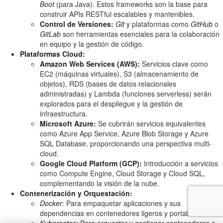
Boot
(para Java). Estos frameworks son la base para
construir APIs RESTful escalables y mantenibles.
Control de Versiones:
Git
y plataformas como
GitHub
o
GitLab
son herramientas esenciales para la colaboración
en equipo y la gestión de código.
Plataformas Cloud:
Amazon Web Services (AWS):
Servicios clave como
EC2 (máquinas virtuales), S3 (almacenamiento de
objetos), RDS (bases de datos relacionales
administradas) y Lambda (funciones serverless) serán
explorados para el despliegue y la gestión de
infraestructura.
Microsoft Azure:
Se cubrirán servicios equivalentes
como Azure App Service, Azure Blob Storage y Azure
SQL Database, proporcionando una perspectiva multi-
cloud.
Google Cloud Platform (GCP):
Introducción a servicios
como Compute Engine, Cloud Storage y Cloud SQL,
complementando la visión de la nube.
Contenerización y Orquestación:
Docker:
Para empaquetar aplicaciones y sus
dependencias en contenedores ligeros y portables.
Kubernetes:
Para orquestar y gestionar contenedores a