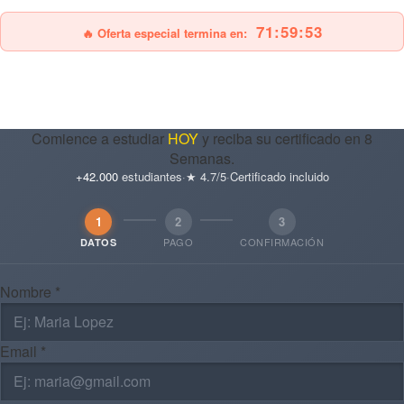
71:59:51
🔥 Oferta especial termina en:
Comience a estudiar
HOY
y reciba su certificado en 8
Semanas.
+42.000
estudiantes
·
★ 4.7/5
·
Certificado incluido
1
2
3
PAGO
CONFIRMACIÓN
DATOS
Nombre *
Email *