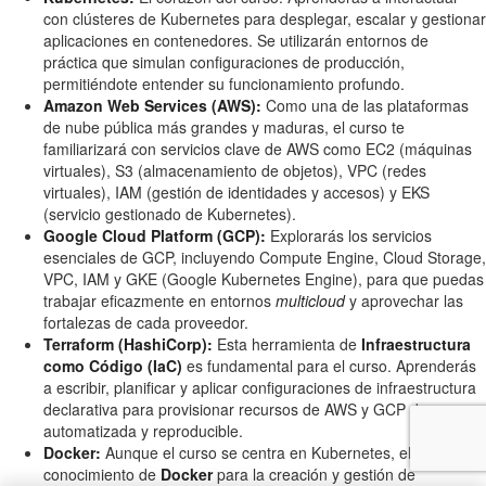
con clústeres de Kubernetes para desplegar, escalar y gestionar
aplicaciones en contenedores. Se utilizarán entornos de
práctica que simulan configuraciones de producción,
permitiéndote entender su funcionamiento profundo.
Amazon Web Services (AWS):
Como una de las plataformas
de nube pública más grandes y maduras, el curso te
familiarizará con servicios clave de AWS como EC2 (máquinas
virtuales), S3 (almacenamiento de objetos), VPC (redes
virtuales), IAM (gestión de identidades y accesos) y EKS
(servicio gestionado de Kubernetes).
Google Cloud Platform (GCP):
Explorarás los servicios
esenciales de GCP, incluyendo Compute Engine, Cloud Storage,
VPC, IAM y GKE (Google Kubernetes Engine), para que puedas
trabajar eficazmente en entornos
multicloud
y aprovechar las
fortalezas de cada proveedor.
Terraform (HashiCorp):
Esta herramienta de
Infraestructura
como Código (IaC)
es fundamental para el curso. Aprenderás
a escribir, planificar y aplicar configuraciones de infraestructura
declarativa para provisionar recursos de AWS y GCP de manera
automatizada y reproducible.
Docker:
Aunque el curso se centra en Kubernetes, el
conocimiento de
Docker
para la creación y gestión de