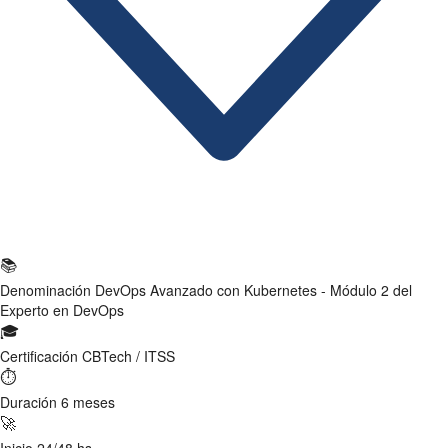
Ficha Técnica
📚
Denominación
DevOps Avanzado con Kubernetes - Módulo 2 del
Experto en DevOps
🎓
Certificación
CBTech / ITSS
⏱
Duración
6 meses
🚀
Inicio
24/48 hs