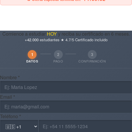
Comience a estudiar
HOY
y reciba su certificado en 6 meses.
+42.000
estudiantes
·
★ 4.7/5
·
Certificado incluido
1
2
3
PAGO
CONFIRMACIÓN
DATOS
Nombre *
Email *
Teléfono *