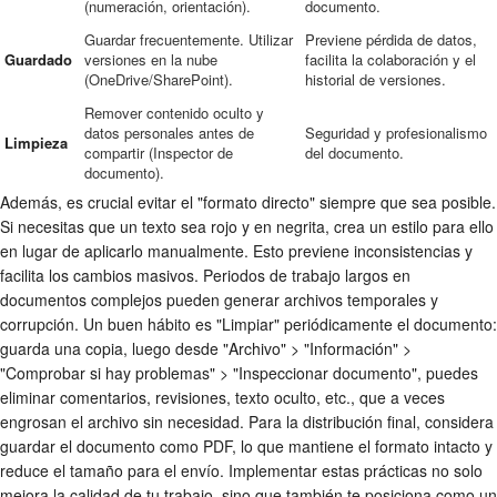
(numeración, orientación).
documento.
Guardar frecuentemente. Utilizar
Previene pérdida de datos,
Guardado
versiones en la nube
facilita la colaboración y el
(OneDrive/SharePoint).
historial de versiones.
Remover contenido oculto y
datos personales antes de
Seguridad y profesionalismo
Limpieza
compartir (Inspector de
del documento.
documento).
Además, es crucial evitar el "formato directo" siempre que sea posible.
Si necesitas que un texto sea rojo y en negrita, crea un estilo para ello
en lugar de aplicarlo manualmente. Esto previene inconsistencias y
facilita los cambios masivos. Periodos de trabajo largos en
documentos complejos pueden generar archivos temporales y
corrupción. Un buen hábito es "Limpiar" periódicamente el documento:
guarda una copia, luego desde "Archivo" > "Información" >
"Comprobar si hay problemas" > "Inspeccionar documento", puedes
eliminar comentarios, revisiones, texto oculto, etc., que a veces
engrosan el archivo sin necesidad. Para la distribución final, considera
guardar el documento como PDF, lo que mantiene el formato intacto y
reduce el tamaño para el envío. Implementar estas prácticas no solo
mejora la calidad de tu trabajo, sino que también te posiciona como un