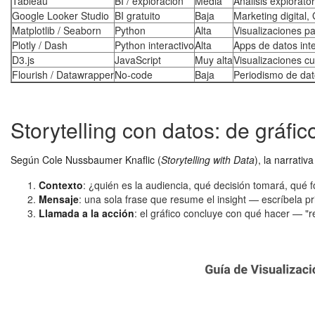
Tableau
BI / exploración
Media
Análisis explorato
Google Looker Studio
BI gratuito
Baja
Marketing digital
Matplotlib / Seaborn
Python
Alta
Visualizaciones p
Plotly / Dash
Python interactivo
Alta
Apps de datos inte
D3.js
JavaScript
Muy alta
Visualizaciones c
Flourish / Datawrapper
No-code
Baja
Periodismo de dat
Storytelling con datos: de gráfic
Según Cole Nussbaumer Knaflic (
Storytelling with Data
), la narrativ
Contexto
: ¿quién es la audiencia, qué decisión tomará, qué
Mensaje
: una sola frase que resume el insight — escríbela pr
Llamada a la acción
: el gráfico concluye con qué hacer — 