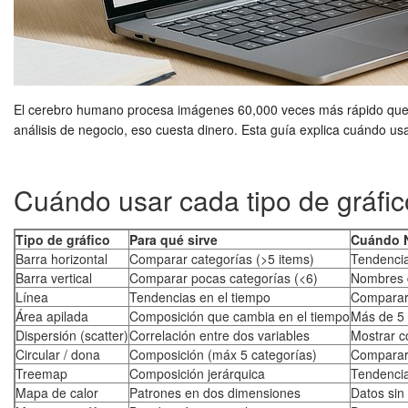
El cerebro humano procesa imágenes 60,000 veces más rápido que t
análisis de negocio, eso cuesta dinero. Esta guía explica cuándo us
Cuándo usar cada tipo de gráfic
Tipo de gráfico
Para qué sirve
Cuándo N
Barra horizontal
Comparar categorías (>5 items)
Tendencia
Barra vertical
Comparar pocas categorías (<6)
Nombres d
Línea
Tendencias en el tiempo
Comparar 
Área apilada
Composición que cambia en el tiempo
Más de 5 s
Dispersión (scatter)
Correlación entre dos variables
Mostrar c
Circular / dona
Composición (máx 5 categorías)
Comparar
Treemap
Composición jerárquica
Tendenci
Mapa de calor
Patrones en dos dimensiones
Datos sin 