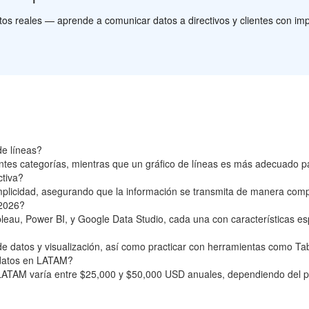
os reales — aprende a comunicar datos a directivos y clientes con im
de líneas?
ntes categorías, mientras que un gráfico de líneas es más adecuado pa
ctiva?
 simplicidad, asegurando que la información se transmita de manera comp
 2026?
u, Power BI, y Google Data Studio, cada una con características especí
de datos y visualización, así como practicar con herramientas como Ta
e datos en LATAM?
n LATAM varía entre $25,000 y $50,000 USD anuales, dependiendo del pa