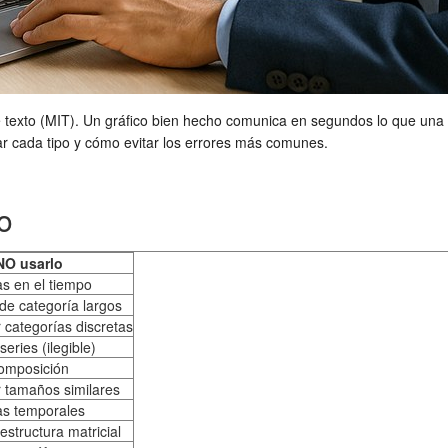
exto (MIT). Un gráfico bien hecho comunica en segundos lo que una t
ar cada tipo y cómo evitar los errores más comunes.
o
O usarlo
s en el tiempo
e categoría largos
categorías discretas
eries (ilegible)
omposición
 tamaños similares
as temporales
estructura matricial