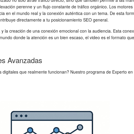
izado no solo atrae tráfico directo, sino que también permite a las mar
ación perenne y un flujo constante de tráfico orgánico. Los motores 
encia en el mundo real y la conexión auténtica con un tema. De esta f
ontribuye directamente a tu posicionamiento SEO general.
a y la creación de una conexión emocional con la audiencia. Esta conex
 mundo donde la atención es un bien escaso, el video es el formato que
les Avanzadas
as digitales que realmente funcionan? Nuestro programa de Experto en 