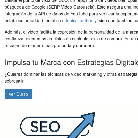
Desde el punto de vista del SEO, un repositorio de videos bien optim
búsqueda de Google (SERP Video Carousels). Esto asegura una index
integración de la API de datos de YouTube para verificar la experi
establece autoridad temática o
topical authority
, sino que también c
Además, el video facilita la expresión de la personalidad de la marc
confianza, elementos cruciales en cualquier ciclo de compra. En un
resuene de manera más profunda y duradera.
Impulsa tu Marca con Estrategias Digita
¿Quieres dominar las técnicas de video marketing y otras estrategi
sobresalir.
Ver Curso