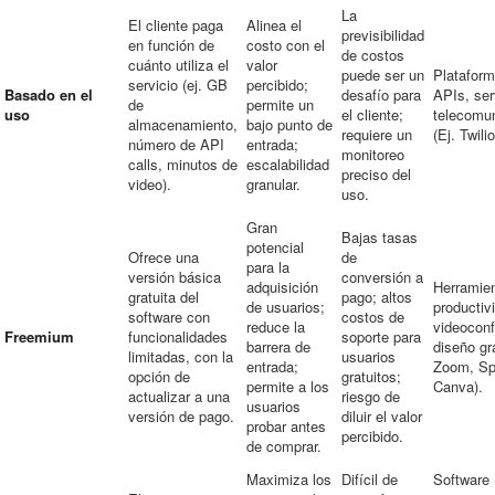
La
El cliente paga
Alinea el
previsibilidad
en función de
costo con el
de costos
cuánto utiliza el
valor
puede ser un
Plataform
servicio (ej. GB
percibido;
Basado en el
desafío para
APIs, ser
de
permite un
uso
el cliente;
telecomu
almacenamiento,
bajo punto de
requiere un
(Ej. Twil
número de API
entrada;
monitoreo
calls, minutos de
escalabilidad
preciso del
video).
granular.
uso.
Gran
Bajas tasas
potencial
Ofrece una
de
para la
versión básica
conversión a
adquisición
Herramie
gratuita del
pago; altos
de usuarios;
productiv
software con
costos de
reduce la
videoconf
Freemium
funcionalidades
soporte para
barrera de
diseño grá
limitadas, con la
usuarios
entrada;
Zoom, Spo
opción de
gratuitos;
permite a los
Canva).
actualizar a una
riesgo de
usuarios
versión de pago.
diluir el valor
probar antes
percibido.
de comprar.
Maximiza los
Difícil de
Software