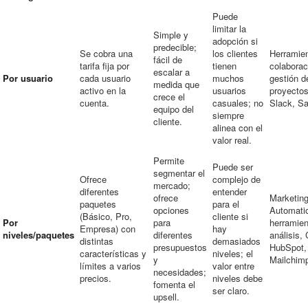
Puede
limitar la
Simple y
adopción si
predecible;
Se cobra una
los clientes
Herramie
fácil de
tarifa fija por
tienen
colabora
escalar a
Por usuario
cada usuario
muchos
gestión d
medida que
activo en la
usuarios
proyectos
crece el
cuenta.
casuales; no
Slack, Sa
equipo del
siempre
cliente.
alinea con el
valor real.
Permite
Puede ser
segmentar el
Ofrece
complejo de
mercado;
diferentes
entender
ofrece
Marketin
paquetes
para el
opciones
Automati
(Básico, Pro,
cliente si
Por
para
herramien
Empresa) con
hay
niveles/paquetes
diferentes
análisis,
distintas
demasiados
presupuestos
HubSpot,
características y
niveles; el
y
Mailchimp
límites a varios
valor entre
necesidades;
precios.
niveles debe
fomenta el
ser claro.
upsell.