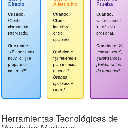
Directo
Alternativo
Prueba
Cuándo:
Cuándo:
Cuándo:
Cliente
Cliente
Quieres medir
claramente
indeciso
interés sin
interesado.
entre
presionar.
opciones.
Qué decir:
Qué decir:
"Si
"¿Empezamos
Qué decir:
resolvemos X,
hoy?" o "¿Te
"¿Prefieres el
¿avanzamos?"
preparo el
plan mensual
[Validar antes
contrato?"
o anual?"
de proponer]
[Ambas
opciones =
cierre]
Herramientas Tecnológicas del
Vendedor Moderno