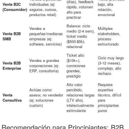
(días), feedback
Venta B2C
individuales (ej:
bajo, alta
rápido, volumen
(Consumidor)
seguros, cursos,
rotación,
alto para
productos retail)
emocional
practicar
Balance: ciclo
Vendes a
Múltiples
medio (2-4 sem),
Venta B2B
pequeñas/medianas
stakeholders,
ticket medio
SMB
empresas (ej:
proceso
($500-$5k),
software, servicios)
estructurado
relacional
Ticket alto
Ciclo muy largo
Vendes a grandes
($10k+),
Venta B2B
(3-12 meses),
corporaciones (ej:
comisiones
Enterprise
complejo, alto
ERP, consultoría)
grandes,
rechazo
prestigio
Alto valor
Requiere
Actúas como
percibido,
expertise
Venta
asesor, no vendedor
relaciones largas
técnico, difícil
Consultiva
(ej: soluciones
(LTV alto),
para
custom)
intelectualmente
principiantes
estimulante
puros
Recomendación para Principiantes: B2B