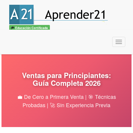
Educación Certificada
Menu
Ventas para Principiantes:
Guía Completa 2026
💼 De Cero a Primera Venta | 🎯 Técnicas
Probadas | 🚀 Sin Experiencia Previa