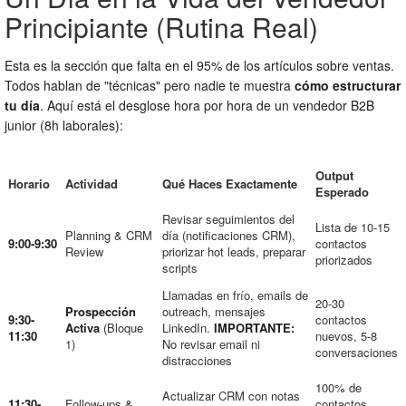
Principiante (Rutina Real)
Esta es la sección que falta en el 95% de los artículos sobre ventas.
Todos hablan de "técnicas" pero nadie te muestra
cómo estructurar
tu día
. Aquí está el desglose hora por hora de un vendedor B2B
junior (8h laborales):
Output
Horario
Actividad
Qué Haces Exactamente
Esperado
Revisar seguimientos del
Lista de 10-15
Planning & CRM
día (notificaciones CRM),
9:00-9:30
contactos
Review
priorizar hot leads, preparar
priorizados
scripts
Llamadas en frío, emails de
20-30
Prospección
outreach, mensajes
9:30-
contactos
Activa
(Bloque
LinkedIn.
IMPORTANTE:
11:30
nuevos, 5-8
1)
No revisar email ni
conversaciones
distracciones
100% de
Actualizar CRM con notas
11:30-
Follow-ups &
contactos