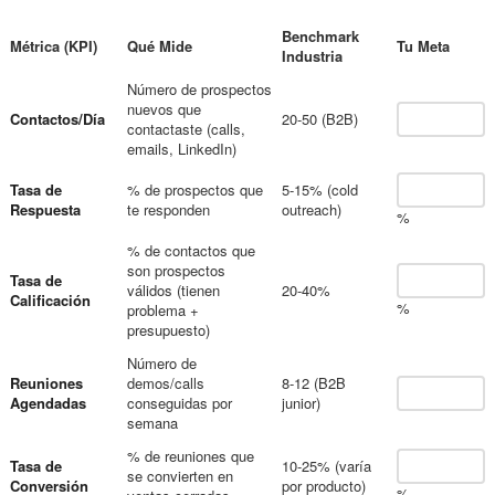
Benchmark
Métrica (KPI)
Qué Mide
Tu Meta
Industria
Número de prospectos
nuevos que
Contactos/Día
20-50 (B2B)
contactaste (calls,
emails, LinkedIn)
Tasa de
% de prospectos que
5-15% (cold
Respuesta
te responden
outreach)
%
% de contactos que
son prospectos
Tasa de
válidos (tienen
20-40%
Calificación
%
problema +
presupuesto)
Número de
Reuniones
demos/calls
8-12 (B2B
Agendadas
conseguidas por
junior)
semana
% de reuniones que
Tasa de
10-25% (varía
se convierten en
Conversión
por producto)
%