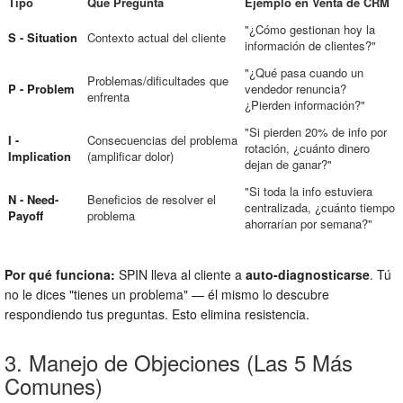
Tipo
Qué Pregunta
Ejemplo en Venta de CRM
"¿Cómo gestionan hoy la
S - Situation
Contexto actual del cliente
información de clientes?"
"¿Qué pasa cuando un
Problemas/dificultades que
P - Problem
vendedor renuncia?
enfrenta
¿Pierden información?"
"Si pierden 20% de info por
I -
Consecuencias del problema
rotación, ¿cuánto dinero
Implication
(amplificar dolor)
dejan de ganar?"
"Si toda la info estuviera
N - Need-
Beneficios de resolver el
centralizada, ¿cuánto tiempo
Payoff
problema
ahorrarían por semana?"
Por qué funciona:
SPIN lleva al cliente a
auto-diagnosticarse
. Tú
no le dices "tienes un problema" — él mismo lo descubre
respondiendo tus preguntas. Esto elimina resistencia.
3. Manejo de Objeciones (Las 5 Más
Comunes)