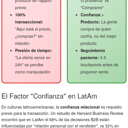
producto sin rapport
tu problema" vs
previo
"Cómprame"
100%
Confianza >
transaccional:
Producto:
La gente
"Aquí está el precio,
compra de quien
¿compras?" sin
confía, no del mejor
relación
producto
Presión de tiempo:
Seguimiento
"La oferta vence en
paciente:
3-5
24h" se percibe
touchpoints antes de
como manipulación
proponer venta
El Factor "Confianza" en LatAm
En culturas latinoamericanas, la
confianza relacional
es requisito
previo para la transacción. Un estudio de Harvard Business Review
encontró que en LatAm el 68% de las decisiones B2B están
influenciadas por "relación personal con el vendedor", vs 32% en