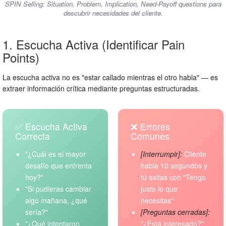
SPIN Selling: Situation, Problem, Implication, Need-Payoff questions para
descubrir necesidades del cliente.
1. Escucha Activa (Identificar Pain
Points)
La escucha activa no es "estar callado mientras el otro habla" — es
extraer información crítica mediante preguntas estructuradas.
✅ Escucha Activa
❌ Errores
Correcta
Comunes
"¿Cuál es el mayor
[Interrumpir]:
Cliente
desafío que enfrenta
habla 10 segundos y
hoy?"
tú saltas con "Tengo
"Si pudieras cambiar
justo lo que
algo mañana, ¿qué
necesitas"
sería?"
[Preguntas cerradas]:
"¿Qué intentaron
"¿Está interesado?"