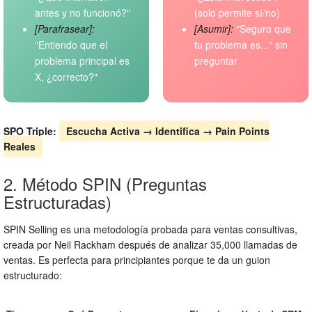
antes y no funcionó?"
(solo permite sí/no)
[Parafrasear]:
[Asumir]:
"Seguro que
"Entiendo que el
tu problema es..." sin
problema principal es
preguntar
X, ¿correcto?"
SPO Triple:
Escucha Activa → Identifica → Pain Points
Reales
2. Método SPIN (Preguntas
Estructuradas)
SPIN Selling es una metodología probada para ventas consultivas,
creada por Neil Rackham después de analizar 35,000 llamadas de
ventas. Es perfecta para principiantes porque te da un guion
estructurado: