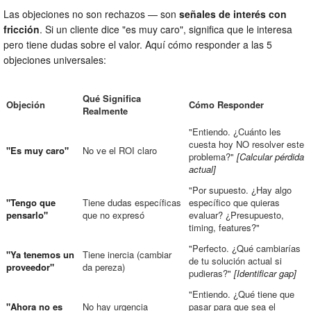
Las objeciones no son rechazos — son
señales de interés con
fricción
. Si un cliente dice "es muy caro", significa que le interesa
pero tiene dudas sobre el valor. Aquí cómo responder a las 5
objeciones universales:
Qué Significa
Objeción
Cómo Responder
Realmente
"Entiendo. ¿Cuánto les
cuesta hoy NO resolver este
"Es muy caro"
No ve el ROI claro
problema?"
[Calcular pérdida
actual]
"Por supuesto. ¿Hay algo
"Tengo que
Tiene dudas específicas
específico que quieras
pensarlo"
que no expresó
evaluar? ¿Presupuesto,
timing, features?"
"Perfecto. ¿Qué cambiarías
"Ya tenemos un
Tiene inercia (cambiar
de tu solución actual si
proveedor"
da pereza)
pudieras?"
[Identificar gap]
"Entiendo. ¿Qué tiene que
"Ahora no es
No hay urgencia
pasar para que sea el