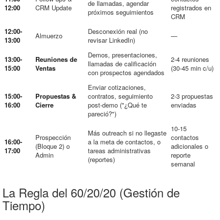
de llamadas, agendar
12:00
CRM Update
registrados en
próximos seguimientos
CRM
12:00-
Desconexión real (no
Almuerzo
—
13:00
revisar LinkedIn)
Demos, presentaciones,
13:00-
Reuniones de
2-4 reuniones
llamadas de calificación
15:00
Ventas
(30-45 min c/u)
con prospectos agendados
Enviar cotizaciones,
15:00-
Propuestas &
contratos, seguimiento
2-3 propuestas
16:00
Cierre
post-demo ("¿Qué te
enviadas
pareció?")
10-15
Más outreach si no llegaste
Prospección
contactos
16:00-
a la meta de contactos, o
(Bloque 2) o
adicionales o
17:00
tareas administrativas
Admin
reporte
(reportes)
semanal
La Regla del 60/20/20 (Gestión de
Tiempo)