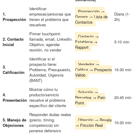
Identificar
Prospección →
1.
empresas/personas que
Diaria (1-
Genera → Lista de
Prospección
tienen el problema que
2h)
Contactos
resuelves
Primer touchpoint:
Contacto →
2. Contacto
llamada, email, LinkedIn.
Establece →
5-10 min
Inicial
Objetivo: agendar
Rapport
reunión, no vender
Identificar si el
prospecto tiene:
Vendedor →
3.
Problema, Presupuesto,
Califica → Prospecto
15-30 min
Calificación
Autoridad, Urgencia
Válido
(BANT)
Mostrar cómo tu
Solución →
4.
producto/servicio
Resuelve → Pain
20-45 min
Presentación
resuelve el problema
Point
específico del cliente
Responder dudas reales
5. Manejo de
(precio, timing,
Objeción → Revela
10-20 min
Objeciones
competencia) sin
→ Fricción Real
ponerse defensivo