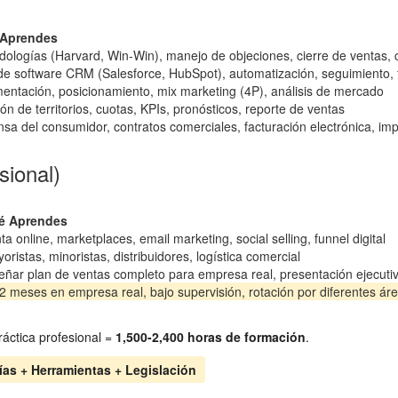
Aprendes
ologías (Harvard, Win-Win), manejo de objeciones, cierre de ventas, 
e software CRM (Salesforce, HubSpot), automatización, seguimiento, f
entación, posicionamiento, mix marketing (4P), análisis de mercado
ón de territorios, cuotas, KPIs, pronósticos, reporte de ventas
sa del consumidor, contratos comerciales, facturación electrónica, im
sional)
é Aprendes
ta online, marketplaces, email marketing, social selling, funnel digital
oristas, minoristas, distribuidores, logística comercial
eñar plan de ventas completo para empresa real, presentación ejecuti
2 meses en empresa real, bajo supervisión, rotación por diferentes ár
áctica profesional =
1,500-2,400 horas de formación
.
as + Herramientas + Legislación