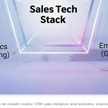
k del vendedor moderno: CRM, sales intelligence, email automation, analytic