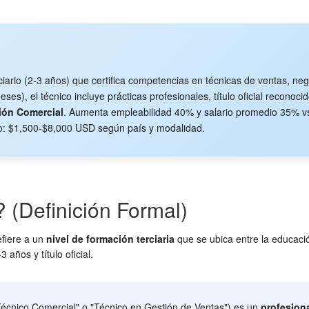
iario (2-3 años) que certifica competencias en técnicas de ventas, neg
eses), el técnico incluye prácticas profesionales, título oficial recono
ión Comercial
. Aumenta empleabilidad 40% y salario promedio 35% vs 
osto: $1,500-$8,000 USD según país y modalidad.
 (Definición Formal)
efiere a un
nivel de formación terciaria
que se ubica entre la educación
 años y título oficial.
écnico Comercial" o "Técnico en Gestión de Ventas") es un
profesiona