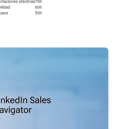
ntaciones efectivas
70h
ilidad
60h
space
50h