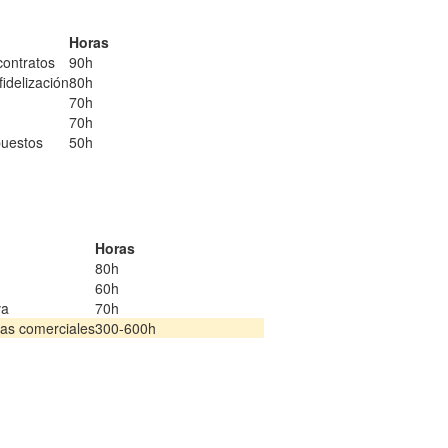
Horas
contratos
90h
idelización
80h
70h
70h
puestos
50h
Horas
80h
60h
va
70h
eas comerciales
300-600h