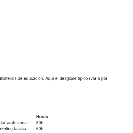
isterios de educación. Aquí el desglose típico (varía por
Horas
dor profesional
80h
rketing básico
60h