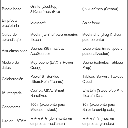
Gratis (Desktop) /
Precio base
$75/usr/mes (Creator)
$10/usr/mes (Pro)
Empresa
Microsoft
Salesforce
propietaria
Curva de
Media (familiar para usuarios
Media-alta (drag & drop
aprendizaje
Excel)
pero potente)
Buenas (35+ nativas +
Excelentes (más tipos y
Visualizaciones
AppSource)
personalización)
Modelo de
Muy bueno (DAX + Power
Bueno (cálculos Tableau +
datos
Query)
Prep)
Power BI Service
Tableau Server / Tableau
Colaboración
(SharePoint/Teams)
Cloud
Copilot, Q&A, Smart
Einstein (Salesforce AI),
IA integrada
Narratives
Explain Data
100+ (excelente para
80+ (excelente para
Conectores
Microsoft stack)
Salesforce/big data)
★★★★★ (dominante en
★★★☆☆ (más en
Uso en LATAM
empresas medianas)
empresas grandes)