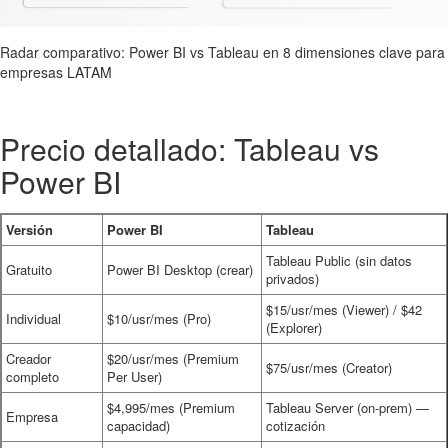
Radar comparativo: Power BI vs Tableau en 8 dimensiones clave para
empresas LATAM
Precio detallado: Tableau vs
Power BI
Versión
Power BI
Tableau
Tableau Public (sin datos
Gratuito
Power BI Desktop (crear)
privados)
$15/usr/mes (Viewer) / $42
Individual
$10/usr/mes (Pro)
(Explorer)
Creador
$20/usr/mes (Premium
$75/usr/mes (Creator)
completo
Per User)
$4,995/mes (Premium
Tableau Server (on-prem) —
Empresa
capacidad)
cotización