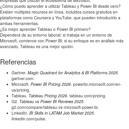
empresas que utilizan el ecosistema de Microsoft.
¿Cómo puedo aprender a utilizar Tableau y Power BI desde cero?
Existen múltiples recursos en línea, incluidos cursos gratuitos en
plataformas como Coursera y YouTube, que pueden introducirlo a
ambas herramientas.
¿Es mejor aprender Tableau o Power BI primero?
Dependerá de su entorno laboral: si trabaja en un entorno de
Microsoft, comience con Power BI; si su enfoque es en análisis más
avanzado, Tableau es una mejor opción.
Referencias
Gartner.
Magic Quadrant for Analytics & BI Platforms 2025
.
gartner.com.
Microsoft.
Power BI Pricing 2026
. powerbi.microsoft.com/en-
us/pricing.
Tableau.
Tableau Pricing 2026
. tableau.com/pricing.
G2.
Tableau vs Power BI Reviews 2025
.
g2.com/compare/tableau-vs-microsoft-power-bi.
LinkedIn.
BI Skills in LATAM Job Market 2025
.
linkedin.com/pulse.